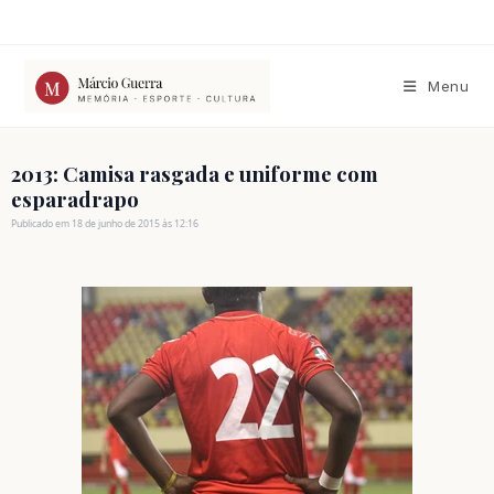
Ir
para
o
conteúdo
Menu
2013: Camisa rasgada e uniforme com
esparadrapo
Publicado em 18 de junho de 2015 às 12:16