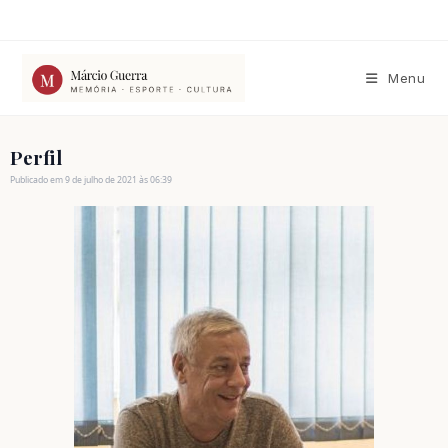
Ir
para
o
conteúdo
Menu
Perfil
Publicado em 9 de julho de 2021 às 06:39