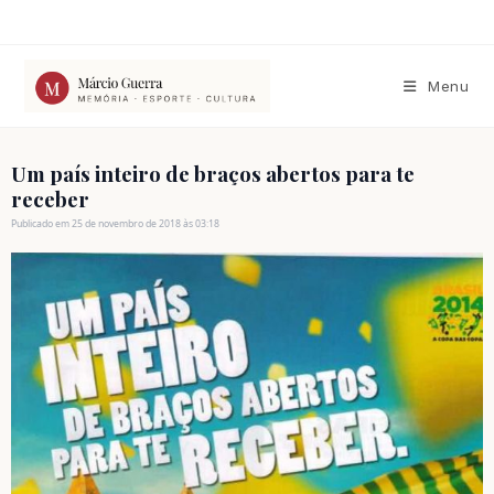
Ir
para
o
conteúdo
Menu
Um país inteiro de braços abertos para te
receber
Publicado em 25 de novembro de 2018 às 03:18