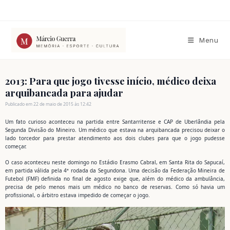
Ir
para
o
conteúdo
Menu
2013: Para que jogo tivesse início, médico deixa
arquibancada para ajudar
Publicado em 22 de maio de 2015 às 12:42
Um fato curioso aconteceu na partida entre Santarritense e CAP de Uberlândia pela
Segunda Divisão do Mineiro. Um médico que estava na arquibancada precisou deixar o
lado torcedor para prestar atendimento aos dois clubes para que o jogo pudesse
começar.
O caso aconteceu neste domingo no Estádio Erasmo Cabral, em Santa Rita do Sapucaí,
em partida válida pela 4ª rodada da Segundona. Uma decisão da Federação Mineira de
Futebol (FMF) definida no final de agosto exige que, além do médico da ambulância,
precisa de pelo menos mais um médico no banco de reservas. Como só havia um
profissional, o árbitro estava impedido de começar o jogo.