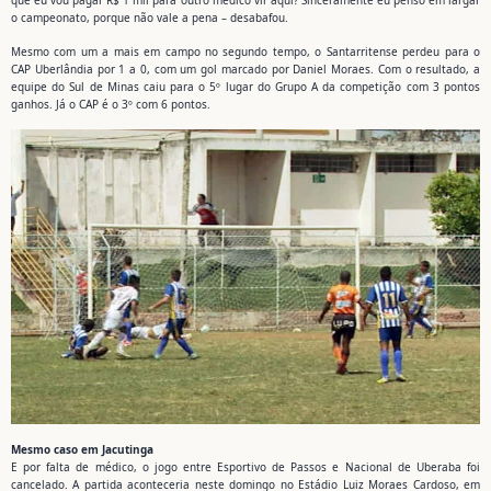
que eu vou pagar R$ 1 mil para outro médico vir aqui? Sinceramente eu penso em largar
o campeonato, porque não vale a pena – desabafou.
Mesmo com um a mais em campo no segundo tempo, o Santarritense perdeu para o
CAP Uberlândia por 1 a 0, com um gol marcado por Daniel Moraes. Com o resultado, a
equipe do Sul de Minas caiu para o 5º lugar do Grupo A da competição com 3 pontos
ganhos. Já o CAP é o 3º com 6 pontos.
Mesmo caso em Jacutinga
E por falta de médico, o jogo entre Esportivo de Passos e Nacional de Uberaba foi
cancelado. A partida aconteceria neste domingo no Estádio Luiz Moraes Cardoso, em