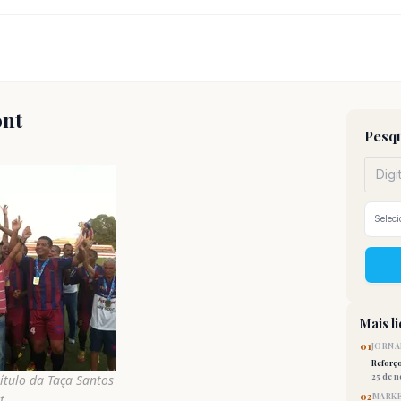
ont
Pesqu
Mais l
01
JORNA
Reforç
25 de 
tulo da Taça Santos
02
MARKE
t