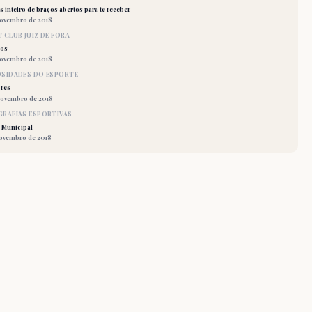
 inteiro de braços abertos para te receber
novembro de 2018
 CLUB JUIZ DE FORA
los
novembro de 2018
OSIDADES DO ESPORTE
res
novembro de 2018
RAFIAS ESPORTIVAS
 Municipal
novembro de 2018