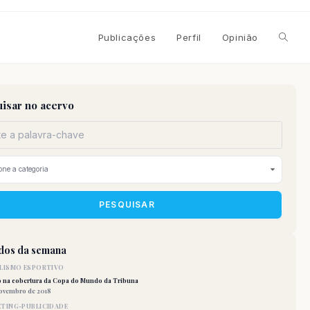
Alterna
Publicações
Perfil
Opinião
pesqui
isar no acervo
do
site
PESQUISAR
idos da semana
LISMO ESPORTIVO
o na cobertura da Copa do Mundo da Tribuna
novembro de 2018
TING-PUBLICIDADE