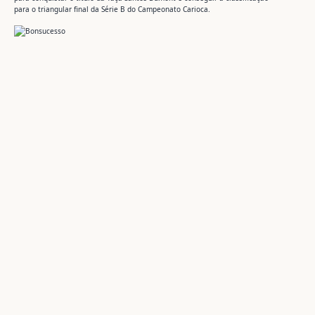
para o triangular final da Série B do Campeonato Carioca.
Márcio Guerra
Um espaço dedicado à preservação da memória, do esporte
e das manifestações culturais que moldam a nossa história.