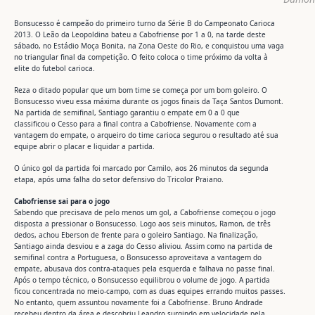
Bonsucesso é campeão do primeiro turno da Série B do Campeonato Carioca
2013. O Leão da Leopoldina bateu a Cabofriense por 1 a 0, na tarde deste
sábado, no Estádio Moça Bonita, na Zona Oeste do Rio, e conquistou uma vaga
no triangular final da competição. O feito coloca o time próximo da volta à
elite do futebol carioca.
Reza o ditado popular que um bom time se começa por um bom goleiro. O
Bonsucesso viveu essa máxima durante os jogos finais da Taça Santos Dumont.
Na partida de semifinal, Santiago garantiu o empate em 0 a 0 que
classificou o Cesso para a final contra a Cabofriense. Novamente com a
vantagem do empate, o arqueiro do time carioca segurou o resultado até sua
equipe abrir o placar e liquidar a partida.
O único gol da partida foi marcado por Camilo, aos 26 minutos da segunda
etapa, após uma falha do setor defensivo do Tricolor Praiano.
Cabofriense sai para o jogo
Sabendo que precisava de pelo menos um gol, a Cabofriense começou o jogo
disposta a pressionar o Bonsucesso. Logo aos seis minutos, Ramon, de três
dedos, achou Eberson de frente para o goleiro Santiago. Na finalização,
Santiago ainda desviou e a zaga do Cesso aliviou. Assim como na partida de
semifinal contra a Portuguesa, o Bonsucesso aproveitava a vantagem do
empate, abusava dos contra-ataques pela esquerda e falhava no passe final.
Após o tempo técnico, o Bonsucesso equilibrou o volume de jogo. A partida
ficou concentrada no meio-campo, com as duas equipes errando muitos passes.
No entanto, quem assuntou novamente foi a Cabofriense. Bruno Andrade
recebeu dentro da área e descobriu Leandro surgindo em velocidade pela