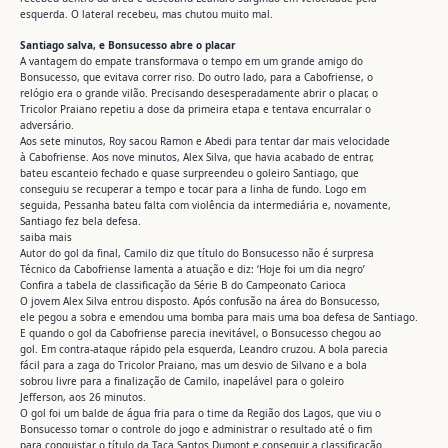
esquerda. O lateral recebeu, mas chutou muito mal.
Santiago salva, e Bonsucesso abre o placar
A vantagem do empate transformava o tempo em um grande amigo do
Bonsucesso, que evitava correr riso. Do outro lado, para a Cabofriense, o
relógio era o grande vilão. Precisando desesperadamente abrir o placar, o
Tricolor Praiano repetiu a dose da primeira etapa e tentava encurralar o
adversário.
Aos sete minutos, Roy sacou Ramon e Abedi para tentar dar mais velocidade
à Cabofriense. Aos nove minutos, Alex Silva, que havia acabado de entrar,
bateu escanteio fechado e quase surpreendeu o goleiro Santiago, que
conseguiu se recuperar a tempo e tocar para a linha de fundo. Logo em
seguida, Pessanha bateu falta com violência da intermediária e, novamente,
Santiago fez bela defesa.
saiba mais
Autor do gol da final, Camilo diz que título do Bonsucesso não é surpresa
Técnico da Cabofriense lamenta a atuação e diz: ‘Hoje foi um dia negro’
Confira a tabela de classificação da Série B do Campeonato Carioca
O jovem Alex Silva entrou disposto. Após confusão na área do Bonsucesso,
ele pegou a sobra e emendou uma bomba para mais uma boa defesa de Santiago.
E quando o gol da Cabofriense parecia inevitável, o Bonsucesso chegou ao
gol. Em contra-ataque rápido pela esquerda, Leandro cruzou. A bola parecia
fácil para a zaga do Tricolor Praiano, mas um desvio de Silvano e a bola
sobrou livre para a finalização de Camilo, inapelável para o goleiro
Jefferson, aos 26 minutos.
O gol foi um balde de água fria para o time da Região dos Lagos, que viu o
Bonsucesso tomar o controle do jogo e administrar o resultado até o fim
para conquistar o título da Taça Santos Dumont e conseguir a classificação