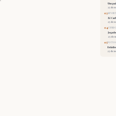
Um país
25 de 
03
SPORT
Zé Car
25 de 
04
CURI
Jogado
25 de 
05
FOTOG
Estádio
25 de 