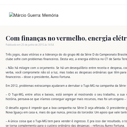
Ir
para
o
conteúdo
Com finanças no vermelho, energia elétr
Publicado em 25 de junho de 2015 às 14:54
Três jogos, duas vitórias e a liderança do do grupo A6 da Série D do Campeonato Brasi
clube sofre com problemas financeiros. Desta vez, a energia elétrica no CT de Santa Te
– Não há milagre com o orçamento. Se há um desequilíbrio entre receita e despesa, c
verba, você compromete não só a luz, mas todas as despesas ordinárias que têm par
financeiros – disse o presidente, Áureo Fortuna.
Em 2012, problemas extracampo ajudaram a derrubar o Tupi-MG na campanha da Série C, 
– O Tupi-MG, entre altos e baixos, está sempre aí mostrando o seu trabalho, a sua
história, pensava-se que iríamos conseguir agregar mais recursos, mas foi um engano –
O desafio agora é impedir que a boa campanha na Série D seja afetada. O presidente 
Nova Iguaçu em casa e, mais do que nunca, precisa do torcedor. Um apoio que vale tant
– A única coisa que o Tupi-MG tem para vender é ingresso. E pra isso dar resultado, o
se torna complemento para o custeio ordinário das despesas – reforçou Áureo Fortuna.