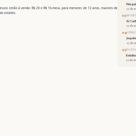
Um país
gressos estão à venda: R$ 20 e R$ 10,meia, para menores de 12 anos, maiores de
25 de 
do estádio.
03
SPORT
Zé Car
25 de 
04
CURI
Jogado
25 de 
05
FOTOG
Estádio
25 de 