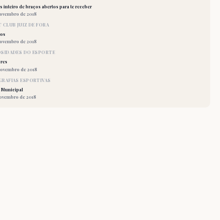
 inteiro de braços abertos para te receber
novembro de 2018
 CLUB JUIZ DE FORA
los
novembro de 2018
OSIDADES DO ESPORTE
res
novembro de 2018
RAFIAS ESPORTIVAS
 Municipal
novembro de 2018