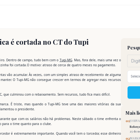
ica é cortada no CT do Tupi
Pesqu
leiro. Dentro de campo, tudo bem com o
Tupi-MG
. Mas, fora dele, mais uma vez o
rezinha foi cortada.O motivo: atraso de cerca de quatro meses no pagamento.
ontas vão acumular. Às vezes, com um simples atraso de recebimento de alguma
a manter. O Tupi-MG não consegue crescer em termos de agregar mais recursos
que culminou com o rebaixamento. Sem recursos, tudo fica mais difícil.
 marca. É triste, mas quando o Tupi-MG teve uma das maiores vitórias da sua
 lamentou o presidente.
Mais l
garante que com os salários não há problemas. Neste sábado o time enfrenta o
01
JORNA
o para o time quanto para o clube.
Reforç
25 de 
 torcedor é extremamente importante. Quando você tem o torcedor, esse dinheiro
02
MARKE