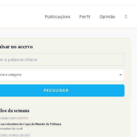
Altern
Publicações
Perfil
Opinião
pesqu
isar no acervo
do
site
PESQUISAR
idos da semana
LISMO ESPORTIVO
o na cobertura da Copa do Mundo da Tribuna
novembro de 2018
TING-PUBLICIDADE