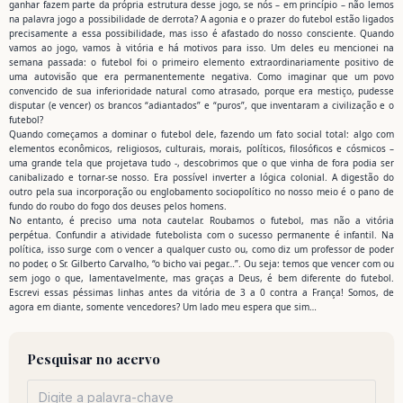
ganhar fazem parte da própria estrutura desse jogo, se nós – em princípio – não lemos
na palavra jogo a possibilidade de derrota? A agonia e o prazer do futebol estão ligados
precisamente a essa possibilidade, mas isso é afastado do nosso consciente. Quando
vamos ao jogo, vamos à vitória e há motivos para isso. Um deles eu mencionei na
semana passada: o futebol foi o primeiro elemento extraordinariamente positivo de
uma autovisão que era permanentemente negativa. Como imaginar que um povo
convencido de sua inferioridade natural como atrasado, porque era mestiço, pudesse
disputar (e vencer) os brancos “adiantados” e “puros”, que inventaram a civilização e o
futebol?
Quando começamos a dominar o futebol dele, fazendo um fato social total: algo com
elementos econômicos, religiosos, culturais, morais, políticos, filosóficos e cósmicos –
uma grande tela que projetava tudo -, descobrimos que o que vinha de fora podia ser
canibalizado e tornar-se nosso. Era possível inverter a lógica colonial. A digestão do
outro pela sua incorporação ou englobamento sociopolítico no nosso meio é o pano de
fundo do roubo do fogo dos deuses pelos homens.
No entanto, é preciso uma nota cautelar. Roubamos o futebol, mas não a vitória
perpétua. Confundir a atividade futebolista com o sucesso permanente é infantil. Na
política, isso surge com o vencer a qualquer custo ou, como diz um professor de poder
no poder, o Sr. Gilberto Carvalho, “o bicho vai pegar…”. Ou seja: temos que vencer com ou
sem jogo o que, lamentavelmente, mas graças a Deus, é bem diferente do futebol.
Escrevi essas péssimas linhas antes da vitória de 3 a 0 contra a França! Somos, de
agora em diante, somente vencedores? Um lado meu espera que sim…
Pesquisar no acervo