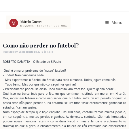
Ir
para
o
conteúdo
Menu
Como não perder no futebol?
Publicado em 28 de agosto de 2015 às 14:11
ROBERTO DAMATTA – O Estado de S.Paulo
-Qual é o maior problema do “nosso” futebol?
– Todos! Não ganhamos nada!
– Mas exportamos o futebol do Brasil para todo o mundo. Todos jogam como nós.
– Tudo bem… Mas por que não conseguimos ganhar?
– Precisamente por causa disso. Todo sucesso vira fracasso. Quem ganha perde…
Ouvi isso na barca indo para o Rio, eu que continuo insistindo em morar em Niterói.
Ora, morar em Niterói é como não saber que o futebol sofre de um pecado original: o
nosso time não pode perder. E, no entanto, se um time fosse eternamente ganhador os
estádios ficariam vazios.
Num espaço de tempo que hoje engloba uns 100 anos, contabilizamos muitos jogos e,
em consequência, muitas perdas e ganhos. As derrotas, contudo, são mais lembradas
porque nossa memória retém – como dizia Freud – mais a ferida e o sofrimento (o
trauma) do que o gozo, o encantamento e a beleza de céu estrelado das experiências