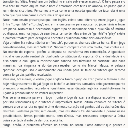
transitórias (aliás, Freud tem um belíssimo ensaio sobre esse assunto). O belo passa e o
feio fica? De modo algum. Mas o bom é amarrado com teias de aranha, ao passo que o
ruim deixa cicatrizes. Pensamos a vida como uma escada quando, de fato, ela é uma
bola que gira sem parar e corre mais do que nós.
Notei num ensaio presunçoso que, em inglês, existe uma diferença entre jogar e jogar.
Entre “to gamble” e “to play”; entre ir a um cassino para apostar ou jogar tênis e tocar
um piano. Num caso é necessário algum tipo de habilidade sem a qual não há música
ou disputa, mas nos jogos de azar basta ter sorte. Mas além de “gamble” e “play” existe
a palavra “match” para designar o encontro equilibrado entre dois adversários.
Veja o leitor. Na roleta não há um “match”, porque as chances são da banca. É um jogo
com aficionados, mas sem “atletas”. Ninguém compete com uma roleta, mas contra ela.
No mundo do esporte, porém, a disputa se transforma em competição. A igualdade
inicial é um ponto central da dualidade constitutiva do esporte. Ora, a dualidade é o
eixo sobre o qual gira a reciprocidade contida das fórmulas da caridade, das boas
maneiras, da vingança e do dar-para-receber como viu Marcel Mauss. A palavra
“partida” designa isso e antigamente era usada para se falar do futebol que retorna
com a força das paixões recalcadas.
Para nós, brasileiros, o verbo jogar engloba tanto o jogo de azar (como o famoso e até
hoje milagrosamente ilegal “jogo do bicho” e as loterias bancadas pelo governo) quanto
o encontro esportivo regrado e igualitário, essa disputa agônica constitutivamente
ligada à probabilidade de vencer ou perder.
Mas se uma mesma palavra – jogo – junta o jogo de azar e a disputa esportiva – nem
por isso lembramos que o futebol é imprevisível. Nossa leitura canônica do futebol é
sempre a de uma luta na qual o time do nosso coração vai ganhar, daí as desilusões das
derrotas. Podemos perder, sem dúvida, mas resistimos freudianamente a pensar nessa
possibilidade. Temos perdido muito, sem dúvida, mas recusamos perpetrar a única
coisa acertada diante da derrota: aceitá-la.
Surge, então, o problema cósmico do futebol no Brasil. Como admitir que perder e