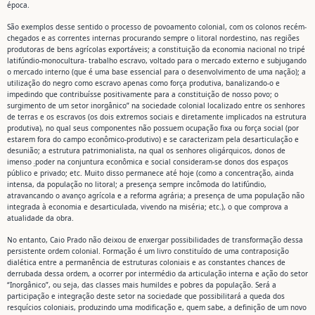
época.
São exemplos desse sentido o processo de povoamento colonial, com os colonos recém-
chegados e as correntes internas procurando sempre o litoral nordestino, nas regiões
produtoras de bens agrícolas exportáveis; a constituição da economia nacional no tripé
latifúndio-monocultura- trabalho escravo, voltado para o mercado externo e subjugando
o mercado interno (que é uma base essencial para o desenvolvimento de uma nação); a
utilização do negro como escravo apenas como força produtiva, banalizando-o e
impedindo que contribuísse positivamente para a constituição de nosso povo; o
surgimento de um setor inorgânico” na sociedade colonial localizado entre os senhores
de terras e os escravos (os dois extremos sociais e diretamente implicados na estrutura
produtiva), no qual seus componentes não possuem ocupação fixa ou força social (por
estarem fora do campo econômico-produtivo) e se caracterizam pela desarticulação e
desunião; a estrutura patrimonialista, na qual os senhores oligárquicos, donos de
imenso
poder na conjuntura econômica e social consideram-se donos dos espaços
;
público e privado; etc. Muito disso permanece até hoje (como a concentração, ainda
intensa, da população no litoral; a presença sempre incômoda do latifúndio,
atravancando o avanço agrícola e a reforma agrária; a presença de uma população não
integrada à economia e desarticulada, vivendo na miséria; etc.), o que comprova a
atualidade da obra.
No entanto, Caio Prado não deixou de enxergar possibilidades de transformação dessa
persistente ordem colonial. Formação é um livro constituído de uma contraposição
dialética entre a permanência de estruturas coloniais e as constantes chances de
derrubada dessa ordem, a ocorrer por intermédio da articulação interna e ação do setor
“Inorgânico”, ou seja, das classes mais humildes e pobres da população. Será a
participação e integração deste setor na sociedade que possibilitará a queda dos
resquícios coloniais, produzindo uma modificação e, quem sabe, a definição de um novo