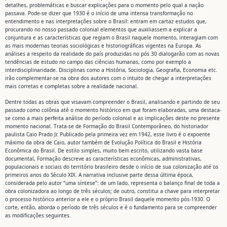
detalhes, problemáticas e buscar explicações para o momento pelo qual a nação
passava. Pode-se dizer que 1930 é o início de uma intensa transformação no
entendimento e nas interpretações sobre o Brasil: entram em cartaz estudos que,
procurando no nosso passado colonial elementos que auxiliassem a explicar a
conjuntura e as características que regiam o Brasil naquele momento, interagiam com
as mais modernas teorias sociológicas e historiográficas vigentes na Europa. As
análises a respeito da realidade do país produzidas no pós 30 dialogarão com as novas
tendências de estudo no campo das ciências humanas, como por exemplo a
interdisciplinaridade. Disciplinas como a História, Sociologia, Geografia, Economia etc.
irão complementar-se na obra dos autores com o intuito de chegar a interpretações
mais corretas e completas sobre a realidade nacional.
Dentre todas as obras que visavam compreender o Brasil, analisando e partindo de seu
passado como colônia até o momento histórico em que foram elaboradas, uma destaca-
se como a mais perfeita análise do período colonial e as implicações deste no presente
momento nacional. Trata-se de Formação do Brasil Contemporâneo, do historiador
paulista Caio Prado Jr. Publicado pela primeira vez em 1942, esse livro é o expoente
máximo da obra de Caio, autor também de Evolução Política do Brasil e História
Econômica do Brasil. De estilo simples, muito bem escrito, utilizando vasta base
documental, Formação descreve as características econômicas, administrativas,
populacionais e sociais do território brasileiro desde o início de sua colonização até os
primeiros anos do Século XIX. A narrativa inclusive parte dessa última época,
considerada pelo autor “uma síntese”: de um lado, representa o balanço final de toda a
obra colonizadora ao longo de três séculos; de outro, constitui a chave para interpretar
o processo histórico anterior a ele e o próprio Brasil daquele momento pós-1930. O
corte, então, aborda o período de três séculos e é o fundamento para se compreender
as modificações seguintes.