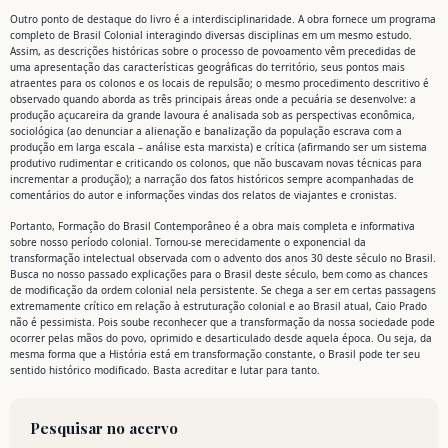
Outro ponto de destaque do livro é a interdisciplinaridade. A obra fornece um programa
completo de Brasil Colonial interagindo diversas disciplinas em um mesmo estudo.
Assim, as descrições históricas sobre o processo de povoamento vêm precedidas de
uma apresentação das características geográficas do território, seus pontos mais
atraentes para os colonos e os locais de repulsão; o mesmo procedimento descritivo é
observado quando aborda as três principais áreas onde a pecuária se desenvolve: a
produção açucareira da grande lavoura é analisada sob as perspectivas econômica,
sociológica (ao denunciar a alienação e banalização da população escrava com a
produção em larga escala – análise esta marxista) e crítica (afirmando ser um sistema
produtivo rudimentar e criticando os colonos, que não buscavam novas técnicas para
incrementar a produção); a narração dos fatos históricos sempre acompanhadas de
comentários do autor e informações vindas dos relatos de viajantes e cronistas.
Portanto, Formação do Brasil Contemporâneo é a obra mais completa e informativa
sobre nosso período colonial. Tornou-se merecidamente o exponencial da
transformação intelectual observada com o advento dos anos 30 deste século no Brasil.
Busca no nosso passado explicações para o Brasil deste século, bem como as chances
de modificação da ordem colonial nela persistente. Se chega a ser em certas passagens
extremamente crítico em relação à estruturação colonial e ao Brasil atual, Caio Prado
não é pessimista. Pois soube reconhecer que a transformação da nossa sociedade pode
ocorrer pelas mãos do povo, oprimido e desarticulado desde aquela época. Ou seja, da
mesma forma que a História está em transformação constante, o Brasil pode ter seu
sentido histórico modificado. Basta acreditar e lutar para tanto.
Pesquisar no acervo