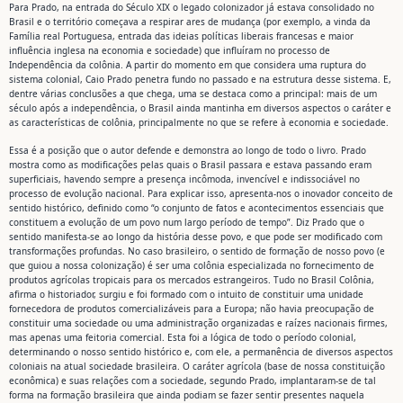
Para Prado, na entrada do Século XIX o legado colonizador já estava consolidado no
Brasil e o território começava a respirar ares de mudança (por exemplo, a vinda da
Família real Portuguesa, entrada das ideias políticas liberais francesas e maior
influência inglesa na economia e sociedade) que influíram no processo de
Independência da colônia. A partir do momento em que considera uma ruptura do
sistema colonial, Caio Prado penetra fundo no passado e na estrutura desse sistema. E,
dentre várias conclusões a que chega, uma se destaca como a principal: mais de um
século após a independência, o Brasil ainda mantinha em diversos aspectos o caráter e
as características de colônia, principalmente no que se refere à economia e sociedade.
Essa é a posição que o autor defende e demonstra ao longo de todo o livro. Prado
mostra como as modificações pelas quais o Brasil passara e estava passando eram
superficiais, havendo sempre a presença incômoda, invencível e indissociável no
processo de evolução nacional. Para explicar isso, apresenta-nos o inovador conceito de
sentido histórico, definido como “o conjunto de fatos e acontecimentos essenciais que
constituem a evolução de um povo num largo período de tempo”. Diz Prado que o
sentido manifesta-se ao longo da história desse povo, e que pode ser modificado com
transformações profundas. No caso brasileiro, o sentido de formação de nosso povo (e
que guiou a nossa colonização) é ser uma colônia especializada no fornecimento de
produtos agrícolas tropicais para os mercados estrangeiros. Tudo no Brasil Colônia,
afirma o historiador, surgiu e foi formado com o intuito de constituir uma unidade
fornecedora de produtos comercializáveis para a Europa; não havia preocupação de
constituir uma sociedade ou uma administração organizadas e raízes nacionais firmes,
mas apenas uma feitoria comercial. Esta foi a lógica de todo o período colonial,
determinando o nosso sentido histórico e, com ele, a permanência de diversos aspectos
coloniais na atual sociedade brasileira. O caráter agrícola (base de nossa constituição
econômica) e suas relações com a sociedade, segundo Prado, implantaram-se de tal
forma na formação brasileira que ainda podiam se fazer sentir presentes naquela