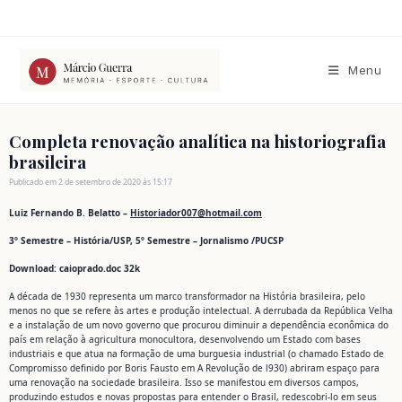
Ir
para
o
conteúdo
Menu
Completa renovação analítica na historiografia
brasileira
Publicado em 2 de setembro de 2020 às 15:17
Luiz Fernando B. Belatto –
Historiador007@hotmail.com
3º Semestre – História/USP, 5º Semestre – Jornalismo /PUCSP
Download: caioprado.doc 32k
A década de 1930 representa um marco transformador na História brasileira, pelo
menos no que se refere às artes e produção intelectual. A derrubada da República Velha
e a instalação de um novo governo que procurou diminuir a dependência econômica do
país em relação à agricultura monocultora, desenvolvendo um Estado com bases
industriais e que atua na formação de uma burguesia industrial (o chamado Estado de
Compromisso definido por Boris Fausto em A Revolução de l930) abriram espaço para
uma renovação na sociedade brasileira. Isso se manifestou em diversos campos,
produzindo estudos e novas propostas para entender o Brasil, redescobri-lo em seus