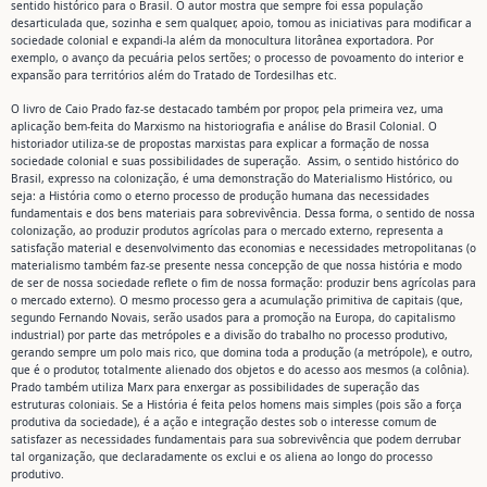
sentido histórico para o Brasil. O autor mostra que sempre foi essa população
desarticulada que, sozinha e sem qualquer, apoio, tomou as iniciativas para modificar a
sociedade colonial e expandi-la além da monocultura litorânea exportadora. Por
exemplo, o avanço da pecuária pelos sertões; o processo de povoamento do interior e
expansão para territórios além do Tratado de Tordesilhas etc.
O livro de Caio Prado faz-se destacado também por propor, pela primeira vez, uma
aplicação bem-feita do Marxismo na historiografia e análise do Brasil Colonial. O
historiador utiliza-se de propostas marxistas para explicar a formação de nossa
sociedade colonial e suas possibilidades de superação. Assim, o sentido histórico do
Brasil, expresso na colonização, é uma demonstração do Materialismo Histórico, ou
seja: a História como o eterno processo de produção humana das necessidades
fundamentais e dos bens materiais para sobrevivência. Dessa forma, o sentido de nossa
colonização, ao produzir produtos agrícolas para o mercado externo, representa a
satisfação material e desenvolvimento das economias e necessidades metropolitanas (o
materialismo também faz-se presente nessa concepção de que nossa história e modo
de ser de nossa sociedade reflete o fim de nossa formação: produzir bens agrícolas para
o mercado externo). O mesmo processo gera a acumulação primitiva de capitais (que,
segundo Fernando Novais, serão usados para a promoção na Europa, do capitalismo
industrial) por parte das metrópoles e a divisão do trabalho no processo produtivo,
gerando sempre um polo mais rico, que domina toda a produção (a metrópole), e outro,
que é o produtor, totalmente alienado dos objetos e do acesso aos mesmos (a colônia).
Prado também utiliza Marx para enxergar as possibilidades de superação das
estruturas coloniais. Se a História é feita pelos homens mais simples (pois são a força
produtiva da sociedade), é a ação e integração destes sob o interesse comum de
satisfazer as necessidades fundamentais para sua sobrevivência que podem derrubar
tal organização, que declaradamente os exclui e os aliena ao longo do processo
produtivo.