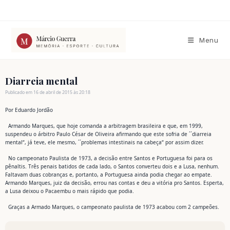
Ir
para
o
conteúdo
Menu
Diarreia mental
Publicado em 16 de abril de 2015 às 20:18
Por Eduardo Jordão
Armando Marques, que hoje comanda a arbitragem brasileira e que, em 1999,
suspendeu o árbitro Paulo César de Oliveira afirmando que este sofria de ´´diarreia
mental“, já teve, ele mesmo, ´´problemas intestinais na cabeça“ por assim dizer.
No campeonato Paulista de 1973, a decisão entre Santos e Portuguesa foi para os
pênaltis. Três penais batidos de cada lado, o Santos converteu dois e a Lusa, nenhum.
Faltavam duas cobranças e, portanto, a Portuguesa ainda podia chegar ao empate.
Armando Marques, juiz da decisão, errou nas contas e deu a vitória pro Santos. Esperta,
a Lusa deixou o Pacaembu o mais rápido que podia.
Graças a Armado Marques, o campeonato paulista de 1973 acabou com 2 campeões.