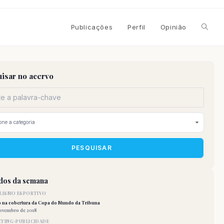
Alterna
Publicações
Perfil
Opinião
pesqui
isar no acervo
do
site
PESQUISAR
idos da semana
LISMO ESPORTIVO
o na cobertura da Copa do Mundo da Tribuna
novembro de 2018
TING-PUBLICIDADE