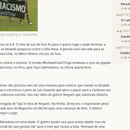
Um país
25 de 
03
SPORT
Zé Car
25 de 
04
CURI
ixa contra o racismo
Jogado
25 de 
u no G-4. O time de Juiz de Fora foi para o quarto lugar e pode terminar a
05
FOTOG
 no Ronaldo Junqueira contra o Villa Nova. A partida está marcada para as
Estádio
va Lima, no Mário Heleno, em Juiz de Fora.
25 de 
ns contra o racismo. O recado #fechadoComOTinga lembrava o caso do jogador
arcilaso, no Peru, pela Taça Libertadores, na última quarta-feira.
aldense não precisou nem de cinco minutos para mostrar que manda no Ronaldo
dan e encontrou o peito de Luiz Eduardo que abriu o placar para a Caldense aos
 cabeceou sozinho, mas nas mãos do goleiro Negueti que substituía Gilberto.
a chegada do Tupi à meta de Negueti. Na frente, Diney era o responsável pelas
trada dura de Maguinho em Michel após uma cobrança de falta. O árbitro
eguir o jogo.
Maradona em velocidade. O goleiro Jordan saiu para tentar abafar, mas ele
rcida da casa gritava ‘olé’ para o time que tocava a bola, Henrique de uma