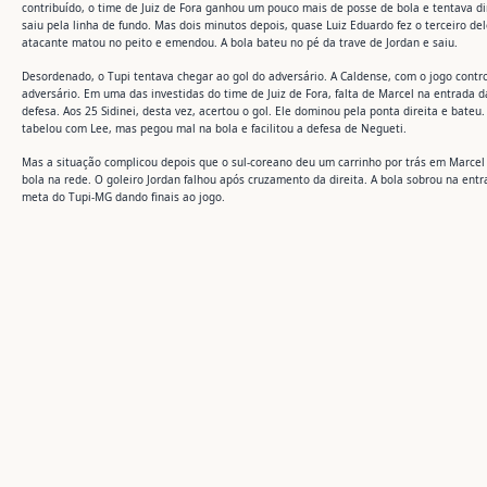
contribuído, o time de Juiz de Fora ganhou um pouco mais de posse de bola e tentava dim
saiu pela linha de fundo. Mas dois minutos depois, quase Luiz Eduardo fez o terceiro de
atacante matou no peito e emendou. A bola bateu no pé da trave de Jordan e saiu.
Desordenado, o Tupi tentava chegar ao gol do adversário. A Caldense, com o jogo contr
adversário. Em uma das investidas do time de Juiz de Fora, falta de Marcel na entrada da
defesa. Aos 25 Sidinei, desta vez, acertou o gol. Ele dominou pela ponta direita e bateu
tabelou com Lee, mas pegou mal na bola e facilitou a defesa de Negueti.
Mas a situação complicou depois que o sul-coreano deu um carrinho por trás em Marcel e
bola na rede. O goleiro Jordan falhou após cruzamento da direita. A bola sobrou na en
meta do Tupi-MG dando finais ao jogo.