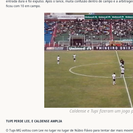
entrada dura e foi expulso. Após o lance, muita confusão dentro de campo e a arbitra
ficou com 10 em campo.
Caldense e Tupi fizeram um jogo 
TUPI PERDE LEE, E CALDENSE AMPLIA
O Tupi-MG voltou com Lee no lugar no lugar de Núbio Flávio para tentar dar mais movi