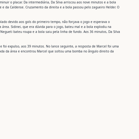
inuir o placar. Da intermediária, Da Silva arriscou aos nove minutos e a bola
le e da Caldense. Cruzamento da direita e a bola passou pelo zagueiro Helder. O
olado devido aos gols do primeiro tempo, não forçava o jogo e esperava o
 área. Sidinei, que era dúvida para o jogo, bateu mal e a bola explodiu na
. Negueti bateu roupa e a bola saiu pela linha de fundo. Aos 36 minutos, Da Silva
 foi expulso, aos 39 minutos. No lance seguinte, a resposta de Marcel foi uma
trada da área e encontrou Marcel que soltou uma bomba no ângulo direito da