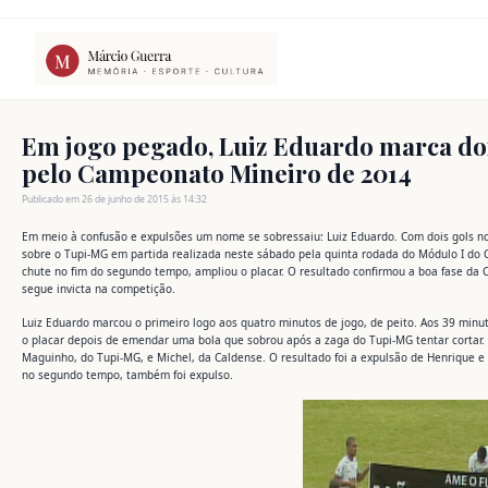
Ir
para
o
conteúdo
Em jogo pegado, Luiz Eduardo marca doi
pelo Campeonato Mineiro de 2014
Publicado em 26 de junho de 2015 às 14:32
Em meio à confusão e expulsões um nome se sobressaiu: Luiz Eduardo. Com dois gols no 
sobre o Tupi-MG em partida realizada neste sábado pela quinta rodada do Módulo I do
chute no fim do segundo tempo, ampliou o placar. O resultado confirmou a boa fase da
segue invicta na competição.
Luiz Eduardo marcou o primeiro logo aos quatro minutos de jogo, de peito. Aos 39 minu
o placar depois de emendar uma bola que sobrou após a zaga do Tupi-MG tentar cortar.
Maguinho, do Tupi-MG, e Michel, da Caldense. O resultado foi a expulsão de Henrique e
no segundo tempo, também foi expulso.