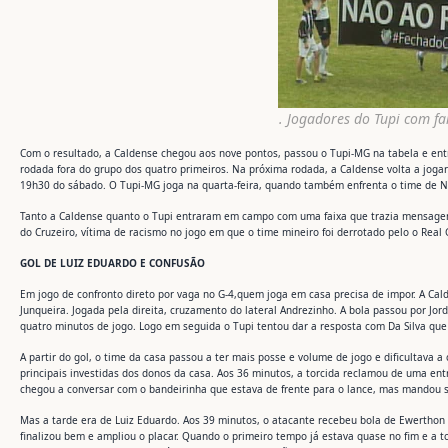
. Jogadores do Tupi com fa
Com o resultado, a Caldense chegou aos nove pontos, passou o Tupi-MG na tabela e entro
rodada fora do grupo dos quatro primeiros. Na próxima rodada, a Caldense volta a jogar
19h30 do sábado. O Tupi-MG joga na quarta-feira, quando também enfrenta o time de No
Tanto a Caldense quanto o Tupi entraram em campo com uma faixa que trazia mensage
do Cruzeiro, vítima de racismo no jogo em que o time mineiro foi derrotado pelo o Real G
GOL DE LUIZ EDUARDO E CONFUSÃO
Em jogo de confronto direto por vaga no G-4,quem joga em casa precisa de impor. A C
Junqueira. Jogada pela direita, cruzamento do lateral Andrezinho. A bola passou por Jor
quatro minutos de jogo. Logo em seguida o Tupi tentou dar a resposta com Da Silva que
A partir do gol, o time da casa passou a ter mais posse e volume de jogo e dificultava 
principais investidas dos donos da casa. Aos 36 minutos, a torcida reclamou de uma en
chegou a conversar com o bandeirinha que estava de frente para o lance, mas mandou s
Mas a tarde era de Luiz Eduardo. Aos 39 minutos, o atacante recebeu bola de Ewerthon 
finalizou bem e ampliou o placar. Quando o primeiro tempo já estava quase no fim e a to