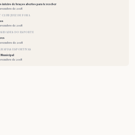
 inteiro de braços abertos para te receber
novembro de 2018
 CLUB JUIZ DE FORA
los
novembro de 2018
OSIDADES DO ESPORTE
res
novembro de 2018
RAFIAS ESPORTIVAS
 Municipal
novembro de 2018