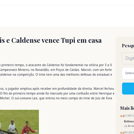
s e Caldense vence Tupi em casa
Pesqu
primeiro tempo, o atacante da Caldense foi fundamental na vitória por 3 a 0
 Campeonato Mineiro, no Ronaldão, em Poços de Caldas. Marcel, com um forte
 Caldense na competição. O time tem uma das melhores defesas do estadual e
tos, o jogador ampliou após receber em profundidade da direita. Marcel fechou
 O fim do primeiro tempo ainda foi marcado por uma confusão entre Henrique e
 Michel. O sul-coreano Lee, que entrou no meio campo do time de Juiz de Fora
Mais l
01
JORNA
Reforç
25 de 
02
MARKE