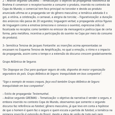
2 – Análise segundo GREIMAS: – Tematização: o objetivo da propaganda radiofônica da
Brahma é convencer o receptor/ouvinte a consumir o produto, inserido no contexto da
Copa do Mundo; o comercial tem foco principal no torcedor e devido ao produto
anunciado afirma-se a propaganda ser do gênero masculino; a temática adotada é o
gol, a vitória, a celebração, o carnaval, a alegria da torcida; – Figurativização: a duração
dos anúncios não passa de 20 segundos; linguagem verbal; a propaganda utiliza figuras
de linguagem como a emotiva (emociona e convoca o ouvinte), expressiva (não só
focalizada no receptor, como também no emissor da mensagem) e poética (que de certa
forma, pela metáfora, incentiva a participação do ouvinte na Copa por meio do consumo
do produto).
3– Semiótica Tensiva de Jacques Fontanille: as inserções acima apresentadas se
encaixam no Esquema Tensivo de Amplificação, no qual a emoção, o ritmo e o impacto
da propaganda, assim como o tempo e a extensão do discurso crescem gradativamente.
Grupo Atlântica de Seguros
“Do Oiapoque ao Chui para qualquer seguro de vida, disponha de maior organização
seguradora do país. Grupo Atlântica de Seguro: tranquilidade em boa companhia”.
“Siga o exemplo de nossos craques, faça você também Grupo Atlântica de Seguro:
tranquilidade em boa companhia”.
– Estilo de propaganda: Testemunhal.
– Análise segundo GREIMAS: – Tematização: o objetivo da narrativa é vender o seguro, e
embora inserido no contexto Copa do Mundo, observamos que somente o segundo
discurso faz referência ao futebol; gênero masculino, já que levo em conta a hipótese
de que o homem é quem faz o seguro e quem escuta a partida de futebol; a temática na
primeira inserção é extensão do Brasil, dando a ideia de união de todo país nem