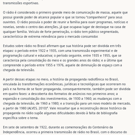
transmissões esportivas.
O rádio é considerado o primeiro grande meio de comunicação de massa, aquele que
possui grande poder de alcance popular e que se tornou “companheiro” para seus
ouvintes. O rádio possuía o poder de reunir a família para ouvir programas, notícias e
novelas, sendo o centro das atenções, já que ocupava lugar de destaque na casa de
qualquer família. Veículo de forte penetração, o rádio tem público segmentado,
característica de extrema relevância para o mercado consumidor.
Estudos sobre rádio no Brasil afirmam que sua história pode ser dividida em três
etapas: o período entre 1922 e 1935, com uma transmissão experimental e de
programação cultural e educativa; o período seguinte, entre 1935 e 1955, que se
caracteriza pela consolidação do meio e os grandes anos do rádio; e a última que
compreende o período entre 1955 e 1976, aquele de diminuição de espaço com a
chegada da televisão.
A partir dessas etapas no meio, a história da propaganda radiofônica no Brasil,
vinculada às transformações econômicas, jurídicas e tecnológicas que ocorreram no
país e na forma de se fazer propaganda, consequentemente, também pode ser dividida
em quatro fases: a descoberta dos formatos de anúncios nos primeiros anos; a
expansão e consolidação dos investimentos, de 1930 a 1960; as mudanças com a
chegada da televisão, de 1960 a 1980; e a transição para um novo modelo de mercado,
4
a partir de 1980 (ALVES, 2010)
. Vale ressaltar que a reconstrução desse histórico da
propaganda no rádio supõe algumas dificuldades devido à falta de bibliografia
específica sobre o tema.
Em sete de setembro de 1922, durante as comemorações do Centenário da
Independência, ocorreu a primeira transmissão de rádio no Brasil, com o discurso do