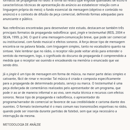
formatos de propaganda no rádio: a forma do relato (que engloba qualidades de estilo e
características técnicas de apresentação do anúncio ao estabelecer relação com a
linguagem própria do meio); o fundo essencial da mensagem (objetivo e conteúdo no
anúncio) e o contexto de difusão da peça comercial, definindo formas adequadas para
anunciante e público.
Nas referências encontradas para desenvolver este estudo, destacam-se também três
principais formatos da propaganda radiofônica:
spot
,
jingle
e testemunhal (REIS, 2004 e
SILVA, 1999, p.34). O
spot
é uma mensagem-comunicação breve, que pode ser comercial
ou institucional, com fundo musical e efeitos sonoros. A força desse tipo de mensagem
encontra-se na palavra falada, com linguagem simples, tanto no vocabulário quanto na
sintaxe. Vale lembrar que no rádio, o receptor não pode voltar atrás para entender o
sentido da mensagem, logo, o significado do discurso da propaganda é compreendido a
medida que o receptor vai ouvindo e encadeando na memória o enunciado que vai
sendo dito.
Já o
jingle
é um tipo de mensagem em forma de música, na maior parte delas simples e
cativante, fácil de rimar e recordar. Tal música é criada e composta especificamente
para a propaganda de determinado produto, serviço ou marca. O testemunhal é uma
peça disfarçada de comentários realizados pelo apresentador de um programa, que
pode ir ao ar de maneira informal e ao vivo, sem muita técnica e recursos com efeitos
sonoros. Nesse tipo de propaganda e radiofônica, o apresentador do
programa/narrador do comercial se favorece de sua credibilidade e carisma diante dos
ouvintes. O formato testemunhal é o mais comum nas transmissões esportivas no rádio,
quando pode ser inserida durante partidas de futebol, sem que seja necessário a
interrupção da mesma.
METODOLOGIA DE ANÁLISE