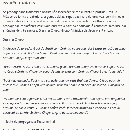
INSERÇÕES E ANÁLISES
As propagandas transcritas abaixo são inserções feitas durante a partida Brasil X
México de forma aleatória e, algumas delas, repetidas mais de uma vez, com ritmos e
emoções diversas, de acordo com o andamento do jogo. Vale ressaltar ainda que a
propaganda radiofônica veiculada durante a partida analisada é composta somente por
anúncios de três marcas: Brahma Chopp, Grupo Atlântica de Seguro e Fiat Lux.
Brahma Chopp
“A alegria do torcedor é gol do Brasil com Brahma na jogada. Você entra em ação quando
ergue seu copo de Brahma Chopp. Pelota no comando do ataque. Avante torcida com
Brahma Chopp, alegria da vida”.
“Brasil, Brasil, Brasil. Vamos torcer minha gente! Brahma Chopp em todos os copos. Brasil
na Copa é Brahma Chopp no copo. Avante torcida com Brahma Chopp é alegria na vida”.
“Você está escalado. Você entra em ação quando pede Brahma Chopp. O jogo pode vir
quente que Brahma Chopp vem gelada. Brahma Chopp é emoção na torcida, é alegria na
vida!”
“41 minutos e 30 segundos eram decorridos. Viva o tricampeão! Que sejam da Companhia
e Cervejaria Brahma as primeiras palavras. Parabéns Brasil. Parabéns brava seleção,
orgulho de nossa gente. A Brahma saúda você, torcedor brasileiro e convida: é hora do
carnaval da vitória. Brahma Chopp alegria do tricampeonato”.
– Estilo de propaganda: Testemunhal.