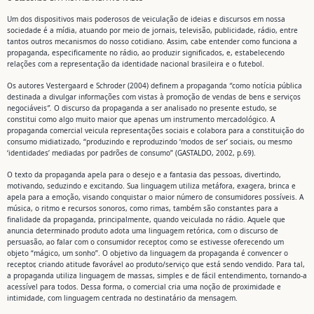
Um dos dispositivos mais poderosos de veiculação de ideias e discursos em nossa
sociedade é a mídia, atuando por meio de jornais, televisão, publicidade, rádio, entre
tantos outros mecanismos do nosso cotidiano. Assim, cabe entender como funciona a
propaganda, especificamente no rádio, ao produzir significados, e, estabelecendo
relações com a representação da identidade nacional brasileira e o futebol.
Os autores Vestergaard e Schroder (2004) definem a propaganda
“
como notícia pública
destinada a divulgar informações com vistas à promoção de vendas de bens e serviços
negociáveis
”.
O discurso da propaganda a ser analisado no presente estudo, se
constitui como algo muito maior que apenas um instrumento mercadológico. A
propaganda comercial veicula representações sociais e colabora para a constituição do
consumo midiatizado, “produzindo e reproduzindo ‘modos de ser’ sociais, ou mesmo
‘identidades’ mediadas por padrões de consumo” (GASTALDO, 2002, p.69).
O texto da propaganda apela para o desejo e a fantasia das pessoas, divertindo,
motivando, seduzindo e excitando. Sua linguagem utiliza metáfora, exagera, brinca e
apela para a emoção, visando conquistar o maior número de consumidores possíveis. A
música, o ritmo e recursos sonoros, como rimas, também são constantes para a
finalidade da propaganda, principalmente, quando veiculada no rádio. Aquele que
anuncia determinado produto adota uma linguagem retórica, com o discurso de
persuasão, ao falar com o consumidor receptor, como se estivesse oferecendo um
objeto “mágico, um sonho”. O objetivo da linguagem da propaganda é convencer o
receptor, criando atitude favorável ao produto/serviço que está sendo vendido. Para tal,
a propaganda utiliza linguagem de massas, simples e de fácil entendimento, tornando-a
acessível para todos. Dessa forma, o comercial cria uma noção de proximidade e
intimidade, com linguagem centrada no destinatário da mensagem.