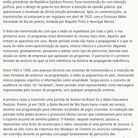
então presidente da República Epitácio Pessoa. Essa transmissão foi com intenção
política, pois o desejo do governo era distrair a atenção da opinião pública, que
questionava o resultado da última eleição presidencial. Após as comemorações, as
transmissões só voltariam a ser regulares em abril de 1923, com a Emissora Rádio
Sociedade do Rio de Janeiro, fundada por Roquete Pinto e Henrique Morize.
O êxito da transmissão fez com que o rádio se espalhasse por todo o país, e nos
primeiros anos, os programas eram destinados às classes mais altas, àqueles que
tinham os aparelhos em casa. Neste período ainda não havia a propaganda e o que se
ouvia no rádio eram apresentação de ópera, música clássica e concertos. Algumas
emissoras, gradualmente, passaram a adotar certo tipo de patrocínio, fazendo uma
alusão ao nome de empresas que apoiavam os programas. O patrocínio é o primeiro
formato de anúncio do qual se tem referência na história da propaganda radiofônica.
Entre 1925 e 1930, com avanços técnicos nos sistemas de transmissões e a inserção de
mais formatos de anúncios na programação, o rádio se popularizou no país, misturando
música popular, esportes e informações sobre atualidade. Surgia assim, o conceito de
audiência no rádio. Os “reclames”, neste período, eram apresentados como mensagens
improvisadas pelo locutor do programa, sem qualquer preparação anterior.
A primeira rádio a transmitir uma partida de futebol no Brasil foi a Rádio Educadora
Paulista. Porém, já em 1928, a Rádio Record de São Paulo havia criado um serviço
durante sua programação para informar resultados de jogos ocorridos. A irradiação das
partidas tinha amplo alcance e provocava efeitos sociais que colaborariam para tornar
o esporte assunto de domínio público. O futebol, naquele momento, passou a
representar uma fonte de receita para o rádio, nascendo aí uma parceria de sucesso. E,
devido ao alto custo da cobertura dos Mundiais de Futebol, os anúncios começaram a
ser inseridos durante as partidas com papel fundamental de patrocínio das