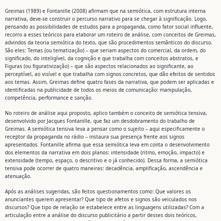
Greimas (1989) e Fontanille (2008) afirmam que na semiótica, com estrutura interna
narrativa, deve-se construir o percurso narrativo para se chegar à significação. Logo,
pensando as possibilidades de estudos para a propaganda, como fator social influente,
recorro a esses teóricos para elaborar um roteiro de análise, com conceitos de Greimas,
advindos da teoria semiótica do texto, que são procedimentos semânticos do discurso.
São eles: Temas (ou tematização) – que seriam aspectos do comercial, da ordem, do
significado, do inteligível, da cognição e que trabalha com conceitos abstratos, e
Figuras (ou figurativização) – que são aspectos relacionados ao significante, ao
perceptível, ao visível e que trabalha com signos concretos, que dão efeitos de sentidos
aos temas. Assim, Greimas define quatro fases da narrativa, que podem ser aplicadas e
identificadas na publicidade de todos os meios de comunicação: manipulação,
competência, performance e sanção.
No roteiro de análise aqui proposto, aplico também o conceito de semiótica tensiva,
desenvolvido por Jacques Fontanille, que faz um desdobramento do trabalho de
Greimas. A semiótica tensiva leva a pensar como o sujeito – aqui especificamente o
receptor da propaganda no rádio – instaura sua presença frente aos signos
apresentados. Fontanille afirma que essa semiótica leva em conta o desenvolvimento
dos elementos da narrativa em dois planos: intensidade (ritmo, emoção, impacto) e
extensidade (tempo, espaço, o descritivo e o já conhecido). Dessa forma, a semiótica
tensiva pode ocorrer de quatro maneiras: decadência, amplificação, ascendência e
atenuação.
Após as análises sugeridas, são feitos questionamentos como: Que valores os
anunciantes querem apresentar? Que tipo de afetos e signos são veiculados nos
discursos? Que tipo de relação se estabelece entre as linguagens utilizadas? Com a
articulação entre a análise do discurso publicitário a partir desses dois teóricos,