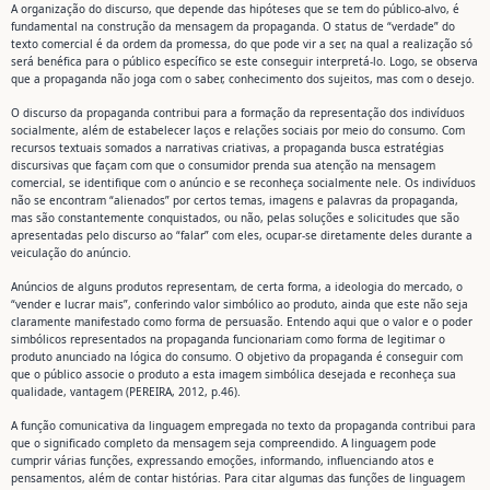
A organização do discurso, que depende das hipóteses que se tem do público-alvo, é
fundamental na construção da mensagem da propaganda. O status de “verdade” do
texto comercial é da ordem da promessa, do que pode vir a ser, na qual a realização só
será benéfica para o público específico se este conseguir interpretá-lo. Logo, se observa
que a propaganda não joga com o saber, conhecimento dos sujeitos, mas com o desejo.
O discurso da propaganda contribui para a formação da representação dos indivíduos
socialmente, além de estabelecer laços e relações sociais por meio do consumo. Com
recursos textuais somados a narrativas criativas, a propaganda busca estratégias
discursivas que façam com que o consumidor prenda sua atenção na mensagem
comercial, se identifique com o anúncio e se reconheça socialmente nele. Os indivíduos
não se encontram “alienados” por certos temas, imagens e palavras da propaganda,
mas são constantemente conquistados, ou não, pelas soluções e solicitudes que são
apresentadas pelo discurso ao “falar” com eles, ocupar-se diretamente deles durante a
veiculação do anúncio.
Anúncios de alguns produtos representam, de certa forma, a ideologia do mercado, o
“vender e lucrar mais”, conferindo valor simbólico ao produto, ainda que este não seja
claramente manifestado como forma de persuasão. Entendo aqui que o valor e o poder
simbólicos representados na propaganda funcionariam como forma de legitimar o
produto anunciado na lógica do consumo. O objetivo da propaganda é conseguir com
que o público associe o produto a esta imagem simbólica desejada e reconheça sua
qualidade, vantagem (PEREIRA, 2012, p.46).
A função comunicativa da linguagem empregada no texto da propaganda contribui para
que o significado completo da mensagem seja compreendido. A linguagem pode
cumprir várias funções, expressando emoções, informando, influenciando atos e
pensamentos, além de contar histórias. Para citar algumas das funções de linguagem