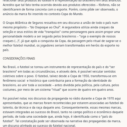
relacionar seus produtos ao futebol e à representação do brasileiro em seus anúncios.
Acredito que tal fato tenha ocorrido devido aos produtos oferecidos – fósforos, não se
identificarem de forma concreta com o esporte. Porém, como pôde ser observado, o
anúncio da marca foi inserido no contexto Copa do Mundo.
O Grupo Atlântica de Seguros ressaltou em seu discurso a união de todo o país num
mesmo propósito – “do Oiapoque ao Chuí”. A seguradora utiliza ainda craques da
seleção e seus estilos de vida “tranquilos” como personagens para assim propor uma
personalidade modelo a ser seguido pelos brasileiros – “siga o exemplo de nossos
craques (…)”, já que após a conquista da Copa, da passagem pelo ritual de sagrar-se o
melhor futebol mundial, os jogadores seriam transformados em heróis do esporte no
país.
CONSIDERAÇÕES FINAIS
No Brasil, o futebol se tornou um instrumento de representação do país e do “ser
brasileiro” em todas as circunstâncias, e através dele, é possível veicular sentidos
coletivos sobre o povo. O futebol, talvez desde a Copa de 1950, transformou-se em
fenômeno social e histórico que contribuiria para a formação da identidade do
brasileiro, ao unir toda a sociedade – antes dividida pela política, pela cultura, pelos
costumes, por meio de um sistema “ritual” que ocorre de quatro em quatro anos.
Foi possível notar, nos discursos da propaganda no rádio durante a Copa de 1970 aqui
apresentados, que as marcas foram reconhecidas por estarem associadas ao futebol do
talento, da técnica e da raça daquele ano. Consequentemente, essas mesmas marcas,
estavam integradas ao sucesso do Brasil, tanto no campo político e econômico daquele
período, de toda uma sociedade que, ainda hoje, é identificada como o “país do
futebol”. Tal constatação pode ser observada na narrativa das propagandas da marca,
um discurso alinhado ao sucesso do futebol nacional.