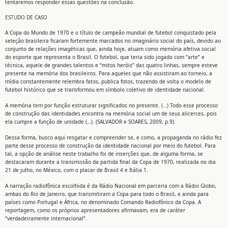
tentaremos responder essas questões na conclusão.
ESTUDO DE CASO
A Copa do Mundo de 1970 e o título de campeão mundial de futebol conquistado pela
seleção brasileira ficaram fortemente marcados no imaginário social do país, devido ao
conjunto de relações imagéticas que, ainda hoje, atuam como memória afetiva social
do esporte que representa o Brasil. O futebol, que teria sido jogado com “arte” e
técnica, aquele de grandes talentos e “mitos heróis” das quatro linhas, sempre esteve
presente na memória dos brasileiros. Para aqueles que não assistiram ao torneio, a
mídia constantemente relembra fatos, publica fotos, trazendo de volta o modelo de
futebol histórico que se transformou em símbolo coletivo de identidade nacional.
A memória tem por função estruturar significados no presente. (…) Todo esse processo
de construção das identidades encontra na memória social um de seus alicerces, pois
ela cumpre a função de unidade (…). (SALVADOR e SOARES, 2009, p.9).
Dessa forma, busco aqui resgatar e compreender se, e como, a propaganda no rádio fez
parte desse processo de construção da identidade nacional por meio do futebol. Para
tal, a opção de análise neste trabalho foi de inserções que, de alguma forma, se
destacaram durante a transmissão da partida final da Copa de 1970, realizada no dia
21 de julho, no México, com o placar de Brasil 4 e Itália 1.
A narração radiofônica escolhida é da Rádio Nacional em parceria com a Rádio Globo,
ambas do Rio de Janeiro, que transmitiram a Copa para todo o Brasil, e ainda para
países como Portugal e África, no denominado Comando Radiofônico da Copa. A
reportagem, como os próprios apresentadores afirmavam, era de caráter
“verdadeiramente internacional”.