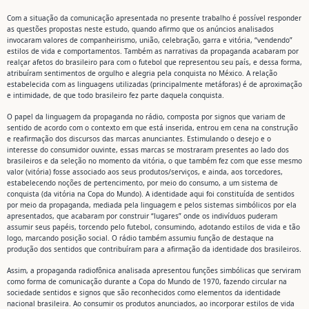
Com a situação da comunicação apresentada no presente trabalho é possível responder
as questões propostas neste estudo, quando afirmo que os anúncios analisados
invocaram valores de companheirismo, união, celebração, garra e vitória, “vendendo”
estilos de vida e comportamentos. Também as narrativas da propaganda acabaram por
realçar afetos do brasileiro para com o futebol que representou seu país, e dessa forma,
atribuíram sentimentos de orgulho e alegria pela conquista no México. A relação
estabelecida com as linguagens utilizadas (principalmente metáforas) é de aproximação
e intimidade, de que todo brasileiro fez parte daquela conquista.
O papel da linguagem da propaganda no rádio, composta por signos que variam de
sentido de acordo com o contexto em que está inserida, entrou em cena na construção
e reafirmação dos discursos das marcas anunciantes. Estimulando o desejo e o
interesse do consumidor ouvinte, essas marcas se mostraram presentes ao lado dos
brasileiros e da seleção no momento da vitória, o que também fez com que esse mesmo
valor (vitória) fosse associado aos seus produtos/serviços, e ainda, aos torcedores,
estabelecendo noções de pertencimento, por meio do consumo, a um sistema de
conquista (da vitória na Copa do Mundo). A identidade aqui foi constituída de sentidos
por meio da propaganda, mediada pela linguagem e pelos sistemas simbólicos por ela
apresentados, que acabaram por construir “lugares” onde os indivíduos puderam
assumir seus papéis, torcendo pelo futebol, consumindo, adotando estilos de vida e tão
logo, marcando posição social. O rádio também assumiu função de destaque na
produção dos sentidos que contribuíram para a afirmação da identidade dos brasileiros.
Assim, a propaganda radiofônica analisada apresentou funções simbólicas que serviram
como forma de comunicação durante a Copa do Mundo de 1970, fazendo circular na
sociedade sentidos e signos que são reconhecidos como elementos da identidade
nacional brasileira. Ao consumir os produtos anunciados, ao incorporar estilos de vida