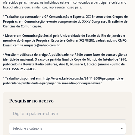
oferecidos pelas marcas, os indivíduos estavam convocados a participar e celebrar o
futebol alegre que, ainda hoje, representa nosso país.
1
Trabalho apresentado no GP Comunicação e Esporte, XII Encontro dos Grupos de
Pesquisas em Comunicação, evento componente do XXXV Congresso Brasileiro de
Ciências da Comunicação.
2
Mestre em Comunicação Social pela Universidade do Estado do Rio de Janeiro e
membro do Grupo de Pesquisa Esporte e Cultura (FCS/UERJ), cadastrado no CNPQ.
Email:
camila.augusta@yahoo.com.br
3
Versão modificada do artigo A publicidade no Rádio como fator de construção da
identidade nacional: O caso da partida final da Copa do Mundo de futebol de 1970,
publicado na Revista Rádio Leituras, Ano II, Número I, Edição: Janeiro – Julho de
2011. ISSN 2179-6033.
4
Trabalho disponível em :
http://www.kalado.com.br/24-11-2009/propaganda-e-
publicidade/publicidade-e-propaganda-
na-radio-por-raquel-alves/
Pesquisar no acervo