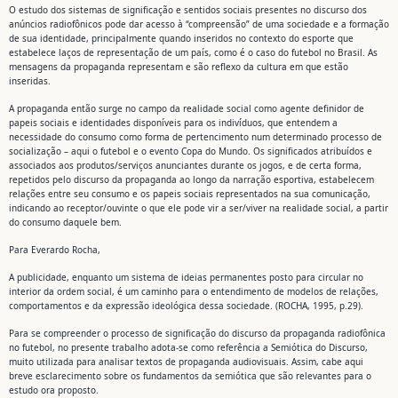
O estudo dos sistemas de significação e sentidos sociais presentes no discurso dos
anúncios radiofônicos pode dar acesso à “compreensão” de uma sociedade e a formação
de sua identidade, principalmente quando inseridos no contexto do esporte que
estabelece laços de representação de um país, como é o caso do futebol no Brasil. As
mensagens da propaganda representam e são reflexo da cultura em que estão
inseridas.
A propaganda então surge no campo da realidade social como agente definidor de
papeis sociais e identidades disponíveis para os indivíduos, que entendem a
necessidade do consumo como forma de pertencimento num determinado processo de
socialização – aqui o futebol e o evento Copa do Mundo. Os significados atribuídos e
associados aos produtos/serviços anunciantes durante os jogos, e de certa forma,
repetidos pelo discurso da propaganda ao longo da narração esportiva, estabelecem
relações entre seu consumo e os papeis sociais representados na sua comunicação,
indicando ao receptor/ouvinte o que ele pode vir a ser/viver na realidade social, a partir
do consumo daquele bem.
Para Everardo Rocha,
A publicidade, enquanto um sistema de ideias permanentes posto para circular no
interior da ordem social, é um caminho para o entendimento de modelos de relações,
comportamentos e da expressão ideológica dessa sociedade. (ROCHA, 1995, p.29).
Para se compreender o processo de significação do discurso da propaganda radiofônica
no futebol, no presente trabalho adota-se como referência a Semiótica do Discurso,
muito utilizada para analisar textos de propaganda audiovisuais. Assim, cabe aqui
breve esclarecimento sobre os fundamentos da semiótica que são relevantes para o
estudo ora proposto.