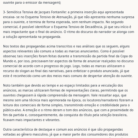
ouvinte para o emissor da mensagem);
3- Semiótica Tensiva de Jacques Fontanille: a primeira inserção aqui apresentada
encaixa- se no Esquema Tensivo de Atenuação, já que não apresenta nenhuma surpresa
para o ouvinte, e termina de forma esperada, sem nenhum impacto. No segundo
comercial, é possível identificar o Esquema Tensivo de Decadência, já que seu início é
mais impactante que o final do anúncio. O ritmo do discurso do narrador se alonga com
a solução apresentada na propaganda.
Nos textos das propagandas acima transcritos e nas análises que os seguem, alguns
aspectos relevantes são comuns a todas as marcas anunciantes. Como é possível
observar, tais inserções foram feitas durante a transmissão da partida final da Copa do
Mundo e, por isso, precisavam ter aspectos da forma de anunciar realçados no discurso
comercial de acordo com o progresso do jogo. Logo, todas as marcas utilizaram o
recurso do slogan ao final das narrativas, para enfatizar o produto anunciado, já que
este é reconhecido como um dos meios mais comuns de despertar atenção do ouvinte.
Noto também que devido ao tempo e ao espaço limitados para a veiculação dos
anúncios, as marcas utilizaram formas de representações claras, permitindo que os
ouvintes chegassem à rápida compreensão da mensagem. Vale ressaltar aqui, que
mesmo sem uma técnica mais aprimorada na época, os locutores/narradores fizeram a
leitura dos comerciais de forma simples, transmitindo emoção e credibilidade para o
público-alvo. A emoção e o ritmo deram o tom dos anúncios, que com a proximidade do
fim da partida e, consequentemente, da conquista do título pela seleção brasileira,
ficavam mais impactantes e vibrantes.
Outra característica de destaque e comum aos anúncios é que são propagandas
voltadas ao gênero masculino, já que a maior parte dos consumidores dos produtos