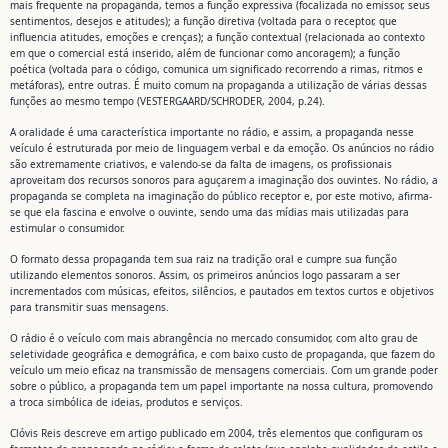
mais frequente na propaganda, temos a função expressiva (focalizada no emissor, seus
sentimentos, desejos e atitudes); a função diretiva (voltada para o receptor, que
influencia atitudes, emoções e crenças); a função contextual (relacionada ao contexto
em que o comercial está inserido, além de funcionar como ancoragem); a função
poética (voltada para o código, comunica um significado recorrendo a rimas, ritmos e
metáforas), entre outras. É muito comum na propaganda a utilização de várias dessas
funções ao mesmo tempo (VESTERGAARD/SCHRODER, 2004, p.24).
A oralidade é uma característica importante no rádio, e assim, a propaganda nesse
veículo é estruturada por meio de linguagem verbal e da emoção. Os anúncios no rádio
são extremamente criativos, e valendo-se da falta de imagens, os profissionais
aproveitam dos recursos sonoros para aguçarem a imaginação dos ouvintes. No rádio, a
propaganda se completa na imaginação do público receptor e, por este motivo, afirma-
se que ela fascina e envolve o ouvinte, sendo uma das mídias mais utilizadas para
estimular o consumidor.
O formato dessa propaganda tem sua raiz na tradição oral e cumpre sua função
utilizando elementos sonoros. Assim, os primeiros anúncios logo passaram a ser
incrementados com músicas, efeitos, silêncios, e pautados em textos curtos e objetivos
para transmitir suas mensagens.
O rádio é o veículo com mais abrangência no mercado consumidor, com alto grau de
seletividade geográfica e demográfica, e com baixo custo de propaganda, que fazem do
veículo um meio eficaz na transmissão de mensagens comerciais. Com um grande poder
sobre o público, a propaganda tem um papel importante na nossa cultura, promovendo
a troca simbólica de ideias, produtos e serviços.
Clóvis Reis descreve em artigo publicado em 2004, três elementos que configuram os