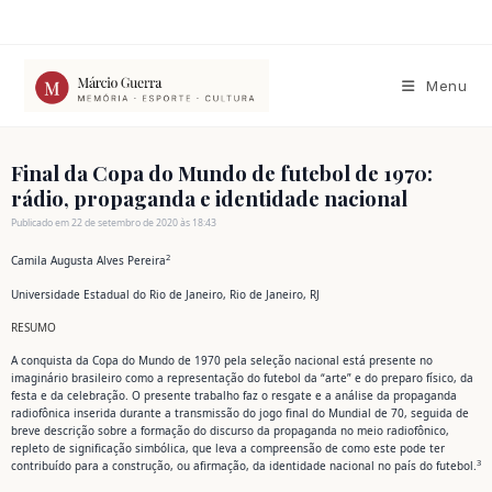
Ir
para
o
conteúdo
Menu
Final da Copa do Mundo de futebol de 1970:
rádio, propaganda e identidade nacional
Publicado em 22 de setembro de 2020 às 18:43
2
Camila Augusta Alves Pereira
Universidade Estadual do Rio de Janeiro, Rio de Janeiro, RJ
RESUMO
A conquista da Copa do Mundo de 1970 pela seleção nacional está presente no
imaginário brasileiro como a representação do futebol da “arte” e do preparo físico, da
festa e da celebração. O presente trabalho faz o resgate e a análise da propaganda
radiofônica inserida durante a transmissão do jogo final do Mundial de 70, seguida de
breve descrição sobre a formação do discurso da propaganda no meio radiofônico,
repleto de significação simbólica, que leva a compreensão de como este pode ter
3
contribuído para a construção, ou afirmação, da identidade nacional no país do futebol.