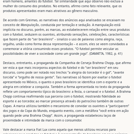
eram homens, amantes do futebol. Tal similaridade que aqui observo não excluía a
mulher do consumo dos produtos. No entanto, afirmo como fato relevante, que os
produtos apresentados eram mais atrativos ao gênero masculino.
De acordo com Greimas, as narrativas dos anúncios aqui analisados se encaixam no
conceito de
Manipulação
, conduzida por tentação e sedução. A manipulação está
implícita no discurso, porém, as marcas, ao estabelecerem relação entre seus produtos
com o futebol, seduzem os ouvintes, atribuindo sensações, celebrações, características
que fazem parte do “ser brasileiro” – sinalizo o uso de palavras como alegria, raça,
orgulho, união como forma dessa representação – e assim, eles se veem convidados a
comemorar a vitória consumindo esses produtos. “O futebol permite veicular as
possibilidades de viver a sociedade como um grande jogo”. (DAMATTA, 1982, p. 41)
Destaco, entretanto, a propaganda da Companhia de Cerveja Brahma Chopp, que afirmo
ser esta a que mais incorporou aspectos do futebol e do “ser brasileiro” em seu
discurso, como pode ser notado nos trechos “a alegria do torcedor é o gol”, “avante
torcida” e “orgulho de nossa gente”. Tais narrativas só fazem por exaltar o futebol
apresentado no México, o quanto o povo brasileiro se identifica com o esporte e a
alegria em celebrar a conquista. Também a forma apresentada no texto da propaganda
reflete um comportamento típico do brasileiro: a festa, o carnaval e o futebol. A Brahma
Chopp continua reafirmando sua parceria com o futebol, mostrando fidelidade ao
esporte e ao torcedor, ao marcar presença através do patrocínio também de outras
Copas. A marca utilizou também o mecanismo de convidar os ouvintes a “participarem”
dos jogos e da Copa do Mundo, enquanto evento, com a metáfora “você entra em ação
quando pede uma Brahma Chopp”. Assim, a propaganda estabeleceu laços de
proximidade e intimidade da marca com o consumidor.
Vale destacar a marca Fiat Lux como aquela que menos utilizou recursos para