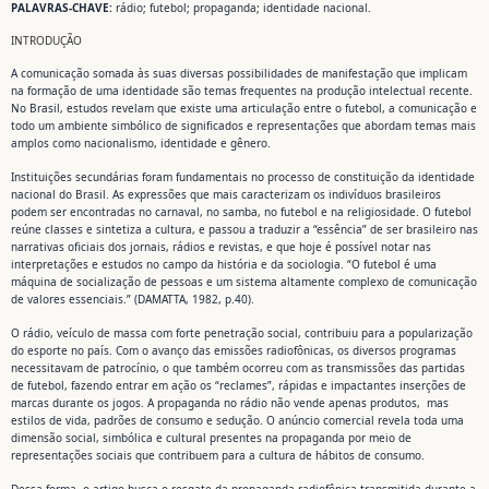
PALAVRAS-CHAVE:
rádio; futebol; propaganda; identidade nacional.
INTRODUÇÃO
A comunicação somada às suas diversas possibilidades de manifestação que implicam
na formação de uma identidade são temas frequentes na produção intelectual recente.
No Brasil, estudos revelam que existe uma articulação entre o futebol, a comunicação e
todo um ambiente simbólico de significados e representações que abordam temas mais
amplos como nacionalismo, identidade e gênero.
Instituições secundárias foram fundamentais no processo de constituição da identidade
nacional do Brasil. As expressões que mais caracterizam os indivíduos brasileiros
podem ser encontradas no carnaval, no samba, no futebol e na religiosidade. O futebol
reúne classes e sintetiza a cultura, e passou a traduzir a “essência” de ser brasileiro nas
narrativas oficiais dos jornais, rádios e revistas, e que hoje é possível notar nas
interpretações e estudos no campo da história e da sociologia. “O futebol é uma
máquina de socialização de pessoas e um sistema altamente complexo de comunicação
de valores essenciais.” (DAMATTA, 1982, p.40).
O rádio, veículo de massa com forte penetração social, contribuiu para a popularização
do esporte no país. Com o avanço das emissões radiofônicas, os diversos programas
necessitavam de patrocínio, o que também ocorreu com as transmissões das partidas
de futebol, fazendo entrar em ação os “reclames”, rápidas e impactantes inserções de
marcas durante os jogos. A propaganda no rádio não vende apenas produtos, mas
estilos de vida, padrões de consumo e sedução. O anúncio comercial revela toda uma
dimensão social, simbólica e cultural presentes na propaganda por meio de
representações sociais que contribuem para a cultura de hábitos de consumo.