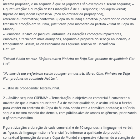
mesmo propósito, e na segunda é que os jogadores são exemplos a serem seguidos; –
Figurativização: a duração dessas inserções é de 10 segundos; linguagem verbal;
figuras de linguagem expressiva (foco no emissor da propaganda),
referencial/informativa; contextual (Copa do Mundo) e emotiva (o narrador do comercial
transmite emoção em seu fala, justificada pelo momento da partida – final de Copa do
Mundo).
– Semiótica Tensiva de Jacques Fontanille: as inserções começam impactantes,
emotivas, e terminam mais alongadas, seguindo a proposta do serviço anunciado, a
tranquilidade. Assim, as classificamos no Esquema Tensivo da Decadência.
Fiat Lux
“
Futebol é bola na rede. Fósforos marca Pinheiro ou Beija-Flor: produtos de qualidade Fiat
Lux”.
“No time de sua preferência escale qualquer um dos três. Marca Olho, Pinheiro ou Beija-
Flor: produtos de qualidade Fiat Lux”.
– Estilo de propaganda: Testemunhal.
2 – Análise segundo GREIMAS: – Tematização: o objetivo do comercial é convencer o
ouvinte de que a marca anunciante é a de melhor qualidade, e assim utiliza o futebol
para vender no contexto da Copa do Mundo, sendo esta a temática adotada; o anúncio
segue o mesmo modelo dos demais, com público-alvo de ambos os gêneros, priorizando
o gênero masculino.
Figurativização: a duração de cada comercial é de 10 segundos; a linguagem é verbal;
as figuras de linguagem são: referencial (ao informar a qualidade do produto),
contextual (promoção durante a Copa do Mundo) e expressiva (chamando a atenção do