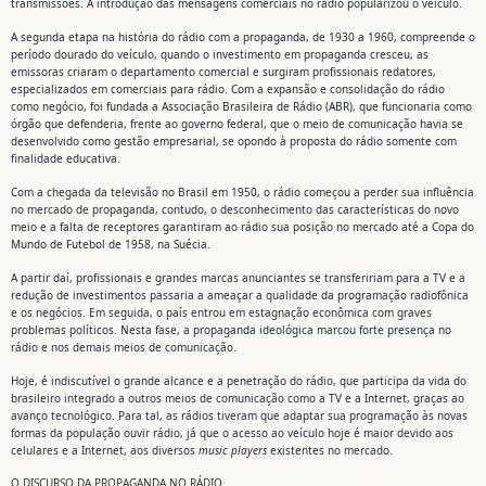
transmissões. A introdução das mensagens comerciais no rádio popularizou o veículo.
A segunda etapa na história do rádio com a propaganda, de 1930 a 1960, compreende o
período dourado do veículo, quando o investimento em propaganda cresceu, as
emissoras criaram o departamento comercial e surgiram profissionais redatores,
especializados em comerciais para rádio. Com a expansão e consolidação do rádio
como negócio, foi fundada a Associação Brasileira de Rádio (ABR), que funcionaria como
órgão que defenderia, frente ao governo federal, que o meio de comunicação havia se
desenvolvido como gestão empresarial, se opondo à proposta do rádio somente com
finalidade educativa.
Com a chegada da televisão no Brasil em 1950, o rádio começou a perder sua influência
no mercado de propaganda, contudo, o desconhecimento das características do novo
meio e a falta de receptores garantiram ao rádio sua posição no mercado até a Copa do
Mundo de Futebol de 1958, na Suécia.
A partir daí, profissionais e grandes marcas anunciantes se transfeririam para a TV e a
redução de investimentos passaria a ameaçar a qualidade da programação radiofônica
e os negócios. Em seguida, o país entrou em estagnação econômica com graves
problemas políticos. Nesta fase, a propaganda ideológica marcou forte presença no
rádio e nos demais meios de comunicação.
Hoje, é indiscutível o grande alcance e a penetração do rádio, que participa da vida do
brasileiro integrado a outros meios de comunicação como a TV e a Internet, graças ao
avanço tecnológico. Para tal, as rádios tiveram que adaptar sua programação às novas
formas da população ouvir rádio, já que o acesso ao veículo hoje é maior devido aos
celulares e a Internet, aos diversos
music players
existentes no mercado.
O DISCURSO DA PROPAGANDA NO RÁDIO