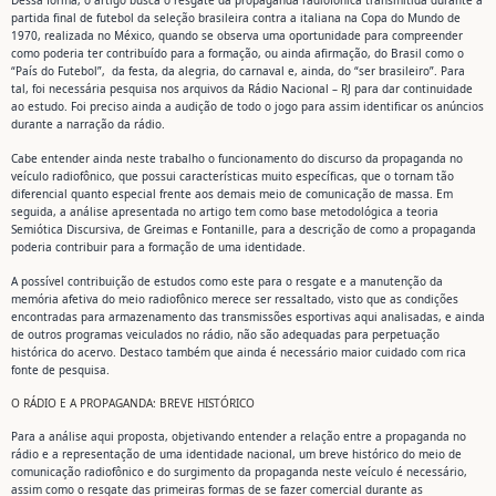
Dessa forma, o artigo busca o resgate da propaganda radiofônica transmitida durante a
partida final de futebol da seleção brasileira contra a italiana na Copa do Mundo de
1970, realizada no México, quando se observa uma oportunidade para compreender
como poderia ter contribuído para a formação, ou ainda afirmação, do Brasil como o
“País do Futebol”, da festa, da alegria, do carnaval e, ainda, do “ser brasileiro”. Para
tal, foi necessária pesquisa nos arquivos da Rádio Nacional – RJ para dar continuidade
ao estudo. Foi preciso ainda a audição de todo o jogo para assim identificar os anúncios
durante a narração da rádio.
Cabe entender ainda neste trabalho o funcionamento do discurso da propaganda no
veículo radiofônico, que possui características muito específicas, que o tornam tão
diferencial quanto especial frente aos demais meio de comunicação de massa. Em
seguida, a análise apresentada no artigo tem como base metodológica a teoria
Semiótica Discursiva, de Greimas e Fontanille, para a descrição de como a propaganda
poderia contribuir para a formação de uma identidade.
A possível contribuição de estudos como este para o resgate e a manutenção da
memória afetiva do meio radiofônico merece ser ressaltado, visto que as condições
encontradas para armazenamento das transmissões esportivas aqui analisadas, e ainda
de outros programas veiculados no rádio, não são adequadas para perpetuação
histórica do acervo. Destaco também que ainda é necessário maior cuidado com rica
fonte de pesquisa.
O RÁDIO E A PROPAGANDA: BREVE HISTÓRICO
Para a análise aqui proposta, objetivando entender a relação entre a propaganda no
rádio e a representação de uma identidade nacional, um breve histórico do meio de
comunicação radiofônico e do surgimento da propaganda neste veículo é necessário,
assim como o resgate das primeiras formas de se fazer comercial durante as