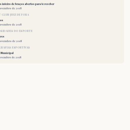
 inteiro de braços abertos para te receber
novembro de 2018
 CLUB JUIZ DE FORA
los
novembro de 2018
OSIDADES DO ESPORTE
res
novembro de 2018
RAFIAS ESPORTIVAS
 Municipal
novembro de 2018