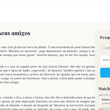
seus amigos
Pesqu
 vida. Esse já está na marca do pênalti. É uma encomenda do canal italiano Rai
entário “Memória do Garrincha”, pega depoimentos de parentes, amigos e ex-
na semana que íamos gravar”, lamenta Saraceni, que foi até Pau Grande, local
lube e a casa do jogador, perto de uma reserva florestal. “Até hoje há garotos
 que é típica da região, a garrincha”, diz Saraceni. Também aparece o bar, ao
cool nunca atrapalhou a carreira de Garrincha. As injeções que ele tomou para
 a jogar no juvenil do Fluminense. Para o diretor, o filme pode ajudar a divulgar
es mais antigos.
Mais l
01
JORNA
o Falcão, o Zico, o Júnior, o Careca, mas não têm a dimensão exata do que foi
Reforç
de apenas de uma negociação financeira em torno dos direitos de imagem que
25 de 
Pedro de Andrade. A direção de fotografia de “Memória de Garrincha”é assinada
02
MARKE
 Garrincha sabia que estava se matando. Seu corpo, com o peso da idade, não