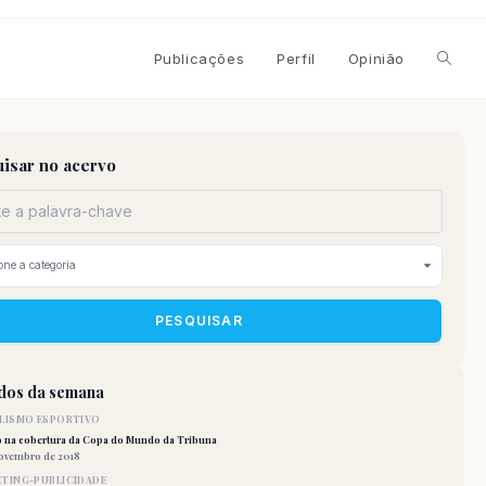
Alterna
Publicações
Perfil
Opinião
pesqui
isar no acervo
do
site
PESQUISAR
idos da semana
LISMO ESPORTIVO
o na cobertura da Copa do Mundo da Tribuna
novembro de 2018
TING-PUBLICIDADE