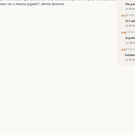
mais ser o mesmo jogador”, afirma Saraceni.
Um país
25 de 
03
SPORT
Zé Car
25 de 
04
CURI
Jogado
25 de 
05
FOTOG
Estádio
25 de 