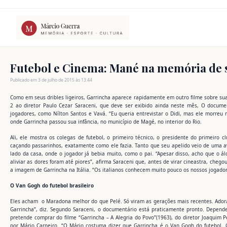
Ir
para
o
conteúdo
Futebol e Cinema: Mané na memória de 
Publicado em 3 de julho de 2015 às 13:44
Como em seus dribles ligeiros, Garrincha aparece rapidamente em outro filme sobre sua
2 ao diretor Paulo Cezar Saraceni, que deve ser exibido ainda neste mês, O docum
jogadores, como Nílton Santos e Vavá. “Eu queria entrevistar o Didi, mas ele morreu 
onde Garrincha passou sua infância, no município de Magé, no interior do Rio.
Ali, ele mostra os colegas de futebol, o primeiro técnico, o presidente do primeiro c
caçando passarinhos, exatamente como ele fazia. Tanto que seu apelido veio de uma ave
lado da casa, onde o jogador já bebia muito, como o pai. “Apesar disso, acho que o ál
aliviar as dores foram até piores”, afirma Saraceni que, antes de virar cineastra, chegou
a imagem de Garrincha na Itália. “Os italianos conhecem muito pouco os nossos jogador
O Van Gogh do futebol brasileiro
Eles acham o Maradona melhor do que Pelé. Só viram as gerações mais recentes. Adora, 
Garrincha”, diz. Segundo Saraceni, o documentário está praticamente pronto. Depen
pretende comprar do filme “Garrincha – A Alegria do Povo”(1963), do diretor Joaquim 
por Mário Carneiro. “O Mário costuma dizer que Garrincha é o Van Gogh do futebol.