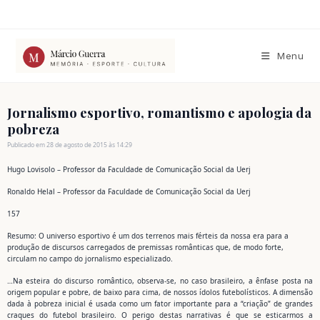
Ir
para
o
conteúdo
Menu
Jornalismo esportivo, romantismo e apologia da
pobreza
Publicado em 28 de agosto de 2015 às 14:29
Hugo Lovisolo – Professor da Faculdade de Comunicação Social da Uerj
Ronaldo Helal – Professor da Faculdade de Comunicação Social da Uerj
157
Resumo: O universo esportivo é um dos terrenos mais férteis da nossa era para a
produção de discursos carregados de premissas românticas que, de modo forte,
circulam no campo do jornalismo especializado.
…Na esteira do discurso romântico, observa-se, no caso brasileiro, a ênfase posta na
origem popular e pobre, de baixo para cima, de nossos ídolos futebolísticos. A dimensão
dada à pobreza inicial é usada como um fator importante para a “criação” de grandes
craques do futebol brasileiro. O perigo destas narrativas é que se esticarmos a