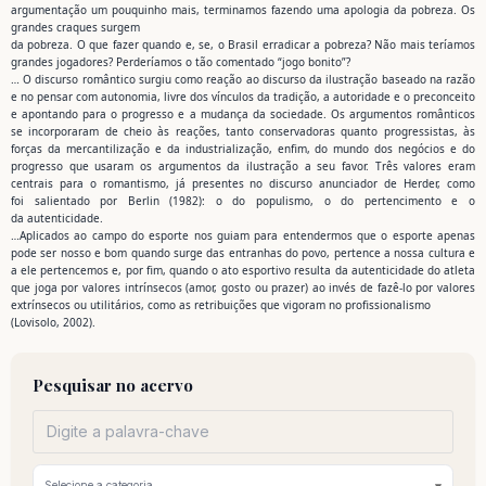
argumentação um pouquinho mais, terminamos fazendo uma apologia da pobreza. Os
grandes craques surgem
da pobreza. O que fazer quando e, se, o Brasil erradicar a pobreza? Não mais teríamos
grandes jogadores? Perderíamos o tão comentado “jogo bonito”?
… O discurso romântico surgiu como reação ao discurso da ilustração baseado na razão
e no pensar com autonomia, livre dos vínculos da tradição, a autoridade e o preconceito
e apontando para o progresso e a mudança da sociedade. Os argumentos românticos
se incorporaram de cheio às reações, tanto conservadoras quanto progressistas, às
forças da mercantilização e da industrialização, enfim, do mundo dos negócios e do
progresso que usaram os argumentos da ilustração a seu favor. Três valores eram
centrais para o romantismo, já presentes no discurso anunciador de Herder, como
foi salientado por Berlin (1982): o do populismo, o do pertencimento e o
da autenticidade.
…Aplicados ao campo do esporte nos guiam para entendermos que o esporte apenas
pode ser nosso e bom quando surge das entranhas do povo, pertence a nossa cultura e
a ele pertencemos e, por fim, quando o ato esportivo resulta da autenticidade do atleta
que joga por valores intrínsecos (amor, gosto ou prazer) ao invés de fazê-lo por valores
extrínsecos ou utilitários, como as retribuições que vigoram no profissionalismo
(Lovisolo, 2002).
Pesquisar no acervo