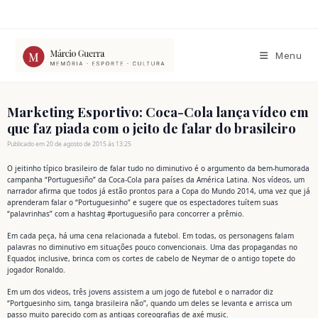
Ir
para
o
conteúdo
Menu
Marketing Esportivo: Coca-Cola lança vídeo em
que faz piada com o jeito de falar do brasileiro
Publicado em 20 de agosto de 2015 às 13:25
O jeitinho típico brasileiro de falar tudo no diminutivo é o argumento da bem-humorada
campanha “Portuguesiño” da Coca-Cola para países da América Latina. Nos vídeos, um
narrador afirma que todos já estão prontos para a Copa do Mundo 2014, uma vez que já
aprenderam falar o “Portuguesinho” e sugere que os espectadores tuítem suas
“palavrinhas” com a hashtag #portuguesiño para concorrer a prêmio.
Em cada peça, há uma cena relacionada a futebol. Em todas, os personagens falam
palavras no diminutivo em situações pouco convencionais. Uma das propagandas no
Equador, inclusive, brinca com os cortes de cabelo de Neymar de o antigo topete do
jogador Ronaldo.
Em um dos videos, três jovens assistem a um jogo de futebol e o narrador diz
“Portguesinho sim, tanga brasileira não”, quando um deles se levanta e arrisca um
passo muito parecido com as antigas coreografias de axé music.