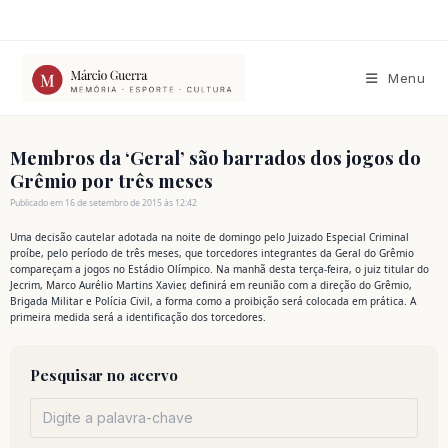
Ir
para
o
conteúdo
Menu
Membros da ‘Geral’ são barrados dos jogos do
Grêmio por três meses
Publicado em 16 de setembro de 2015 às 12:42
Uma decisão cautelar adotada na noite de domingo pelo Juizado Especial Criminal
proíbe, pelo período de três meses, que torcedores integrantes da Geral do Grêmio
compareçam a jogos no Estádio Olímpico. Na manhã desta terça-feira, o juiz titular do
Jecrim, Marco Aurélio Martins Xavier, definirá em reunião com a direção do Grêmio,
Brigada Militar e Polícia Civil, a forma como a proibição será colocada em prática. A
primeira medida será a identificação dos torcedores.
Pesquisar no acervo