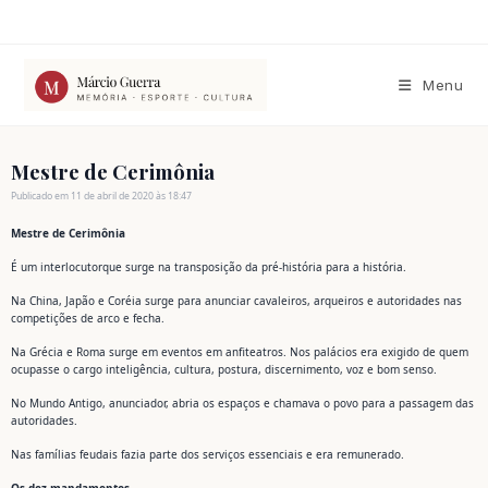
Ir
para
o
conteúdo
Menu
Mestre de Cerimônia
Publicado em 11 de abril de 2020 às 18:47
Mestre de Cerimônia
É um interlocutorque surge na transposição da pré-história para a história.
Na China, Japão e Coréia surge para anunciar cavaleiros, arqueiros e autoridades nas
competições de arco e fecha.
Na Grécia e Roma surge em eventos em anfiteatros. Nos palácios era exigido de quem
ocupasse o cargo inteligência, cultura, postura, discernimento, voz e bom senso.
No Mundo Antigo, anunciador, abria os espaços e chamava o povo para a passagem das
autoridades.
Nas famílias feudais fazia parte dos serviços essenciais e era remunerado.