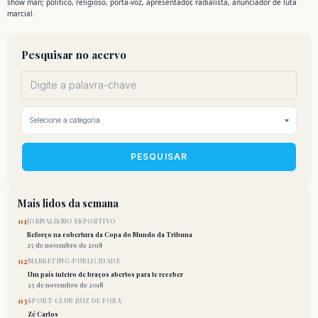
show man; político, religioso, porta-voz, apresentador, radialista, anunciador de luta
marcial.
Pesquisar no acervo
PESQUISAR
Mais lidos da semana
01
JORNALISMO ESPORTIVO
Reforço na cobertura da Copa do Mundo da Tribuna
25 de novembro de 2018
02
MARKETING-PUBLICIDADE
Um país inteiro de braços abertos para te receber
25 de novembro de 2018
03
SPORT CLUB JUIZ DE FORA
Zé Carlos