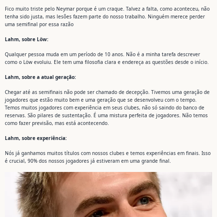
Fico muito triste pelo Neymar porque é um craque. Talvez a falta, como aconteceu, não
tenha sido justa, mas lesões fazem parte do nosso trabalho. Ninguém merece perder
uma semifinal por essa razão
Lahm, sobre Löw:
Qualquer pessoa muda em um período de 10 anos. Não é a minha tarefa descrever
como o Löw evoluiu. Ele tem uma filosofia clara e endereça as questões desde o início.
Lahm, sobre a atual geração:
Chegar até as semifinais não pode ser chamado de decepção. Tivemos uma geração de
jogadores que estão muito bem e uma geração que se desenvolveu com o tempo.
Temos muitos jogadores com experiência em seus clubes, não só saindo do banco de
reservas. São pilares de sustentação. É uma mistura perfeita de jogadores. Não temos
como fazer previsão, mas está acontecendo.
Lahm, sobre experiência:
Nós já ganhamos muitos títulos com nossos clubes e temos experiências em finais. Isso
é crucial, 90% dos nossos jogadores já estiveram em uma grande final.