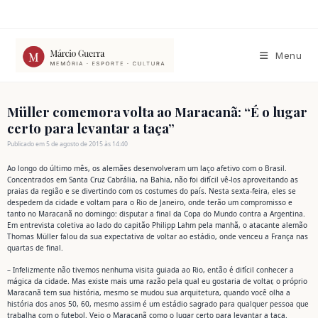
Ir
para
o
conteúdo
Menu
Müller comemora volta ao Maracanã: “É o lugar
certo para levantar a taça”
Publicado em 5 de agosto de 2015 às 14:40
Ao longo do último mês, os alemães desenvolveram um laço afetivo com o Brasil.
Concentrados em Santa Cruz Cabrália, na Bahia, não foi difícil vê-los aproveitando as
praias da região e se divertindo com os costumes do país. Nesta sexta-feira, eles se
despedem da cidade e voltam para o Rio de Janeiro, onde terão um compromisso e
tanto no Maracanã no domingo: disputar a final da Copa do Mundo contra a Argentina.
Em entrevista coletiva ao lado do capitão Philipp Lahm pela manhã, o atacante alemão
Thomas Müller falou da sua expectativa de voltar ao estádio, onde venceu a França nas
quartas de final.
– Infelizmente não tivemos nenhuma visita guiada ao Rio, então é difícil conhecer a
mágica da cidade. Mas existe mais uma razão pela qual eu gostaria de voltar, o próprio
Maracanã tem sua história, mesmo se mudou sua arquitetura, quando você olha a
história dos anos 50, 60, mesmo assim é um estádio sagrado para qualquer pessoa que
trabalha com o futebol. Vejo o Maracanã como o lugar certo para levantar a taça.