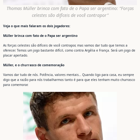
Thomas Müller brinca com fato de o Papa ser argentino: “Forças
celestes são difíceis de você contrapor”
Veja o que mais falaram os dois jogadores:
Müller brinca com fato de o Papa ser argentino
As forças celestes são difíceis de você contrapor, mas vamos dar tudo que temos a
oferecer. Temos um jogo bastante difícil, como contra Argélia e França. Será um jogo de
placar apertado.
Müller, e o churrasco de comemoração
Vamos dar tudo de nós. Potência, valores mentais… Quando ligo para casa, eu sempre
digo que a razão para nós trabalharmos tanto é para que eles tenham muito churrasco
para comemorar.