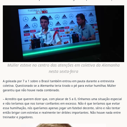
Müller esteve no centro das atenções em coletiva da Alemanha
nesta sexta-feira
A goleada por 7 a 1 sobre o Brasil também entrou em pauta durante a entrevista
coletiva. Questionado se a Alemanha teria tirado o pé para evitar humilhar, Müller
garantiu que não houve nada combinado.
– Acredito que querem dizer que, com placar de 5 a 0, tínhamos uma situação especial
e não teríamos que nos tornar confiantes em excesso. Não é que teríamos que evitar
essa humilhação, nós queríamos apenas jogar um futebol decente, sério e não tentar
então brigar com estrelas e realmente ter dribles importantes. Não houve nada entre
treinador e jogadores.