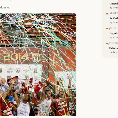
Um país
 do ano.
25 de 
03
SPORT
Zé Car
25 de 
04
CURI
Jogado
25 de 
05
FOTOG
Estádio
25 de 