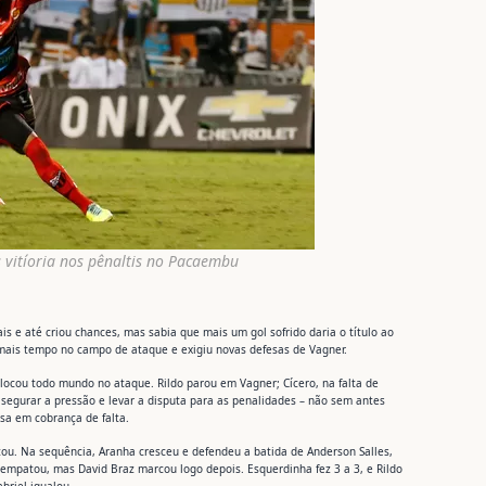
s vitíoria nos pênaltis no Pacaembu
s e até criou chances, mas sabia que mais um gol sofrido daria o título ao
u mais tempo no campo de ataque e exigiu novas defesas de Vagner.
olocou todo mundo no ataque. Rildo parou em Vagner; Cícero, na falta de
egurar a pressão e levar a disputa para as penalidades – não sem antes
esa em cobrança de falta.
tou. Na sequência, Aranha cresceu e defendeu a batida de Anderson Salles,
 empatou, mas David Braz marcou logo depois. Esquerdinha fez 3 a 3, e Rildo