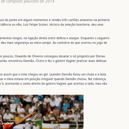
 de campeão paulista de 2014
ssou do ponto em alguns momentos e rendeu três cartões amarelos na primeira
cidência ou não, Luiz Felipe Scolari, técnico da seleção brasileira, deu uma
amentos longos, na ligação direta entre defesa e ataque. Enquanto o zagueiro
on deu mais segurança ao meio-campo. Ao contrário do que ocorreu no jogo de
Aos poucos, Oswaldo de Oliveira conseguiu desatar o nó proposto por Doriva:
 fundo, encontrou Damião, Cícero e fez o goleiro Vagner praticar duas defesas
Foi assim que o time chegou ao gol. Leandro Damião furou um chute e a bola
que o meia estava em posição irregular quando Damião chutou. Na cobrança,
a 0, acertando o canto direito do goleiro Vagner, que acertou o lado, mas não