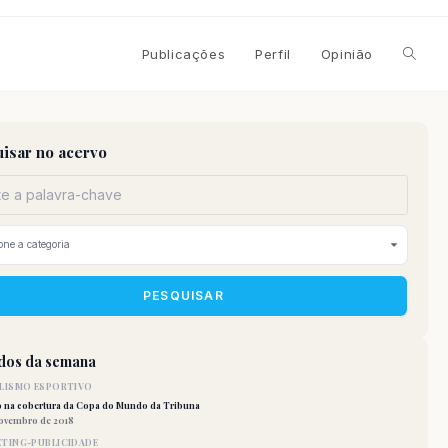
Alterna
Publicações
Perfil
Opinião
pesqui
isar no acervo
do
site
PESQUISAR
idos da semana
LISMO ESPORTIVO
o na cobertura da Copa do Mundo da Tribuna
novembro de 2018
TING-PUBLICIDADE