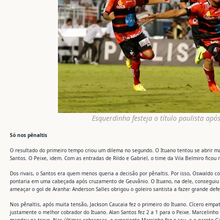
Esquerdinha festeja o título paulista apó
Só nos pênaltis
O resultado do primeiro tempo criou um dilema no segundo. O Ituano tentou se abrir mai
Santos. O Peixe, idem. Com as entradas de Rildo e Gabriel, o time da Vila Belmiro fico
Dos rivais, o Santos era quem menos queria a decisão por pênaltis. Por isso, Oswaldo c
pontaria em uma cabeçada após cruzamento de Geuvânio. O Ituano, na dele, conseguiu s
ameaçar o gol de Aranha: Anderson Salles obrigou o goleiro santista a fazer grande def
Nos pênaltis, após muita tensão, Jackson Caucaia fez o primeiro do Ituano. Cícero empa
justamente o melhor cobrador do Ituano. Alan Santos fez 2 a 1 para o Peixe. Marcelinho