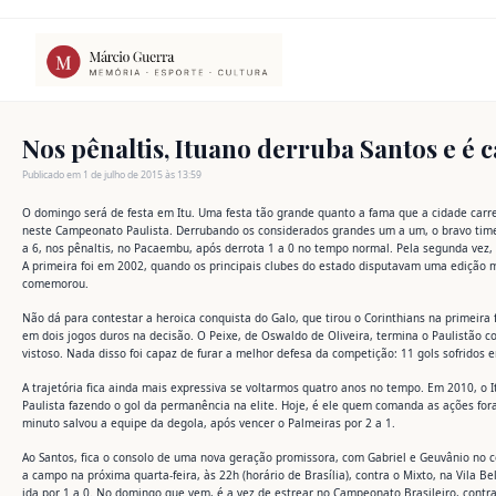
Ir
para
o
conteúdo
Nos pênaltis, Ituano derruba Santos e é 
Publicado em 1 de julho de 2015 às 13:59
O domingo será de festa em Itu. Uma festa tão grande quanto a fama que a cidade carr
neste Campeonato Paulista. Derrubando os considerados grandes um a um, o bravo time 
a 6, nos pênaltis, no Pacaembu, após derrota 1 a 0 no tempo normal. Pela segunda vez,
A primeira foi em 2002, quando os principais clubes do estado disputavam uma edição m
comemorou.
Não dá para contestar a heroica conquista do Galo, que tirou o Corinthians na primeira 
em dois jogos duros na decisão. O Peixe, de Oswaldo de Oliveira, termina o Paulistão c
vistoso. Nada disso foi capaz de furar a melhor defesa da competição: 11 gols sofridos 
A trajetória fica ainda mais expressiva se voltarmos quatro anos no tempo. Em 2010, o
Paulista fazendo o gol da permanência na elite. Hoje, é ele quem comanda as ações for
minuto salvou a equipe da degola, após vencer o Palmeiras por 2 a 1.
Ao Santos, fica o consolo de uma nova geração promissora, com Gabriel e Geuvânio no c
a campo na próxima quarta-feira, às 22h (horário de Brasília), contra o Mixto, na Vila Be
ida por 1 a 0. No domingo que vem, é a vez de estrear no Campeonato Brasileiro, contra