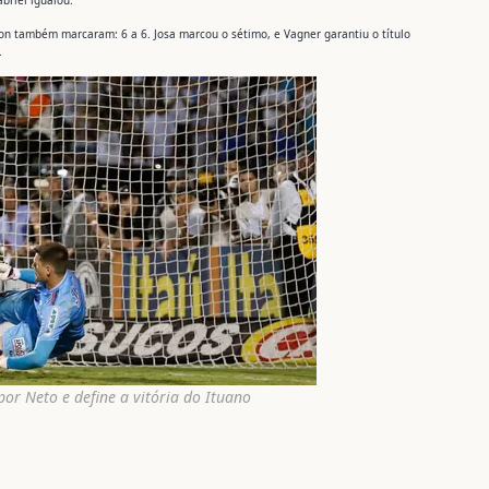
briel igualou.
son também marcaram: 6 a 6. Josa marcou o sétimo, e Vagner garantiu o título
.
or Neto e define a vitória do Ituano