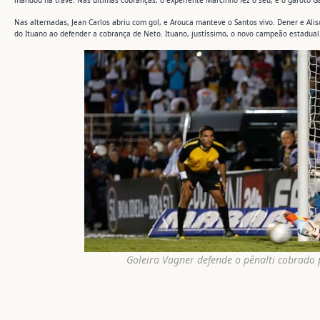
mandou na trave. Nas últimas cobranças, o experiente Marcinho fez o seu, e o garoto Ga
Nas alternadas, Jean Carlos abriu com gol, e Arouca manteve o Santos vivo. Dener e Ali
do Ituano ao defender a cobrança de Neto. Ituano, justíssimo, o novo campeão estadual
Goleiro Vagner defende o pênalti cobrado p