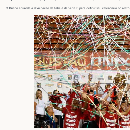
O Ituano aguarda a divulgação da tabela da Série D para definir seu calendário no resto