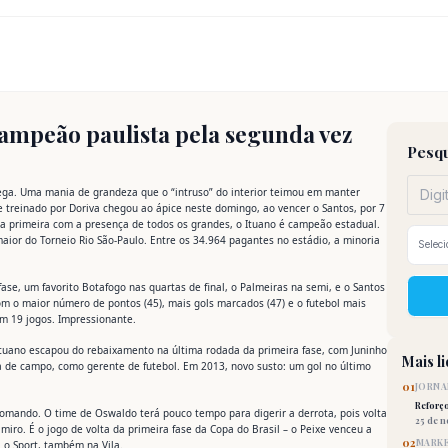
campeão paulista pela segunda vez
Pesqu
ega. Uma mania de grandeza que o “intruso” do interior teimou em manter
treinado por Doriva chegou ao ápice neste domingo, ao vencer o Santos, por 7
 a primeira com a presença de todos os grandes, o Ituano é campeão estadual.
aior do Torneio Rio São-Paulo. Entre os 34.964 pagantes no estádio, a minoria
fase, um favorito Botafogo nas quartas de final, o Palmeiras na semi, e o Santos
om o maior número de pontos (45), mais gols marcados (47) e o futebol mais
em 19 jogos. Impressionante.
 Ituano escapou do rebaixamento na última rodada da primeira fase, com Juninho
Mais l
a de campo, como gerente de futebol. Em 2013, novo susto: um gol no último
01
JORNA
Reforç
omando. O time de Oswaldo terá pouco tempo para digerir a derrota, pois volta
25 de 
lmiro. É o jogo de volta da primeira fase da Copa do Brasil – o Peixe venceu a
02
MARKE
 o Sport, também na Vila.