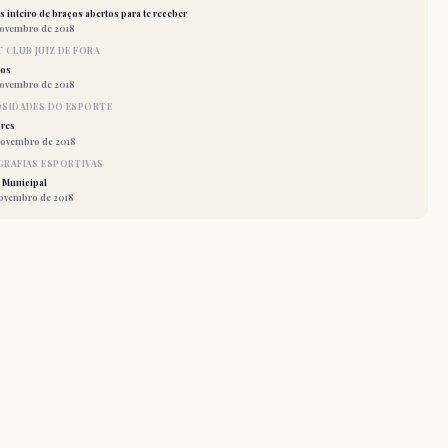
 inteiro de braços abertos para te receber
novembro de 2018
 CLUB JUIZ DE FORA
los
novembro de 2018
OSIDADES DO ESPORTE
res
novembro de 2018
RAFIAS ESPORTIVAS
 Municipal
novembro de 2018