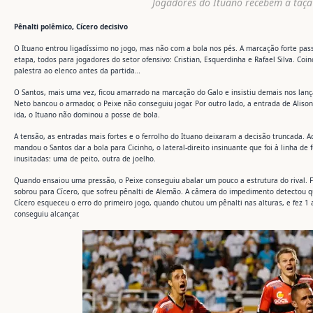
Jogadores do Ituano recebem a taça
Pênalti polêmico, Cícero decisivo
O Ituano entrou ligadíssimo no jogo, mas não com a bola nos pés. A marcação forte pa
etapa, todos para jogadores do setor ofensivo: Cristian, Esquerdinha e Rafael Silva. Coin
palestra ao elenco antes da partida…
O Santos, mais uma vez, ficou amarrado na marcação do Galo e insistiu demais nos lanç
Neto bancou o armador, o Peixe não conseguiu jogar. Por outro lado, a entrada de Alis
ida, o Ituano não dominou a posse de bola.
A tensão, as entradas mais fortes e o ferrolho do Ituano deixaram a decisão truncada. 
mandou o Santos dar a bola para Cicinho, o lateral-direito insinuante que foi à linha de
inusitadas: uma de peito, outra de joelho.
Quando ensaiou uma pressão, o Peixe conseguiu abalar um pouco a estrutura do rival. 
sobrou para Cícero, que sofreu pênalti de Alemão. A câmera do impedimento detectou 
Cícero esqueceu o erro do primeiro jogo, quando chutou um pênalti nas alturas, e fez 1 
conseguiu alcançar.