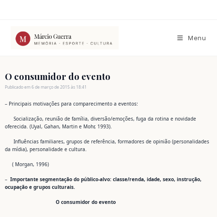
Ir
para
o
conteúdo
Menu
O consumidor do evento
Publicado em 6 de março de 2015 às 18:41
– Principais motivações para comparecimento a eventos:
Socialização, reunião de família, diversão/emoções, fuga da rotina e novidade
oferecida. (Uyal, Gahan, Martin e Mohr, 1993).
Influências familiares, grupos de referência, formadores de opinião (personalidades
da mídia), personalidade e cultura.
( Morgan, 1996)
–
Importante segmentação do público-alvo: classe/renda, idade, sexo, instrução,
ocupação e grupos culturais.
O consumidor do evento