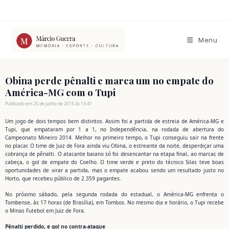
Ir
para
o
conteúdo
Menu
Obina perde pênalti e marca um no empate do
América-MG com o Tupi
Publicado em 25 de junho de 2015 às 13:41
Um jogo de dois tempos bem distintos. Assim foi a partida de estreia de América-MG e
Tupi, que empataram por 1 a 1, no Independência, na rodada de abertura do
Campeonato Mineiro 2014. Melhor no primeiro tempo, o Tupi conseguiu sair na frente
no placar. O time de Juiz de Fora ainda viu Obina, o estreante da noite, desperdiçar uma
cobrança de pênalti. O atacante baiano só foi desencantar na etapa final, ao marcar, de
cabeça, o gol de empate do Coelho. O time verde e preto do técnico Silas teve boas
oportunidades de virar a partida, mas o empate acabou sendo um resultado justo no
Horto, que recebeu público de 2.359 pagantes.
No próximo sábado, pela segunda rodada do estadual, o América-MG enfrenta o
Tombense, às 17 horas (de Brasília), em Tombos. No mesmo dia e horário, o Tupi recebe
o Minas Futebol em Juiz de Fora.
Pênalti perdido, e gol no contra-ataque