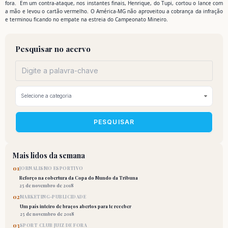
fora. Em um contra-ataque, nos instantes finais, Henrique, do Tupi, cortou o lance com
a mão e levou o cartão vermelho. O América-MG não aproveitou a cobrança da infração
e terminou ficando no empate na estreia do Campeonato Mineiro.
Pesquisar no acervo
PESQUISAR
Mais lidos da semana
01
JORNALISMO ESPORTIVO
Reforço na cobertura da Copa do Mundo da Tribuna
25 de novembro de 2018
02
MARKETING-PUBLICIDADE
Um país inteiro de braços abertos para te receber
25 de novembro de 2018
03
SPORT CLUB JUIZ DE FORA