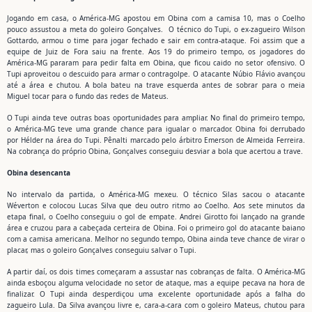
Jogando em casa, o América-MG apostou em Obina com a camisa 10, mas o Coelho
pouco assustou a meta do goleiro Gonçalves. O técnico do Tupi, o ex-zagueiro Wilson
Gottardo, armou o time para jogar fechado e sair em contra-ataque. Foi assim que a
equipe de Juiz de Fora saiu na frente. Aos 19 do primeiro tempo, os jogadores do
América-MG pararam para pedir falta em Obina, que ficou caido no setor ofensivo. O
Tupi aproveitou o descuido para armar o contragolpe. O atacante Núbio Flávio avançou
até a área e chutou. A bola bateu na trave esquerda antes de sobrar para o meia
Miguel tocar para o fundo das redes de Mateus.
O Tupi ainda teve outras boas oportunidades para ampliar. No final do primeiro tempo,
o América-MG teve uma grande chance para igualar o marcador. Obina foi derrubado
por Hélder na área do Tupi. Pênalti marcado pelo árbitro Emerson de Almeida Ferreira.
Na cobrança do próprio Obina, Gonçalves conseguiu desviar a bola que acertou a trave.
Obina desencanta
No intervalo da partida, o América-MG mexeu. O técnico Silas sacou o atacante
Wéverton e colocou Lucas Silva que deu outro ritmo ao Coelho. Aos sete minutos da
etapa final, o Coelho conseguiu o gol de empate. Andrei Girotto foi lançado na grande
área e cruzou para a cabeçada certeira de Obina. Foi o primeiro gol do atacante baiano
com a camisa americana. Melhor no segundo tempo, Obina ainda teve chance de virar o
placar, mas o goleiro Gonçalves conseguiu salvar o Tupi.
A partir daí, os dois times começaram a assustar nas cobranças de falta. O América-MG
ainda esboçou alguma velocidade no setor de ataque, mas a equipe pecava na hora de
finalizar. O Tupi ainda desperdiçou uma excelente oportunidade após a falha do
zagueiro Lula. Da Silva avançou livre e, cara-a-cara com o goleiro Mateus, chutou para