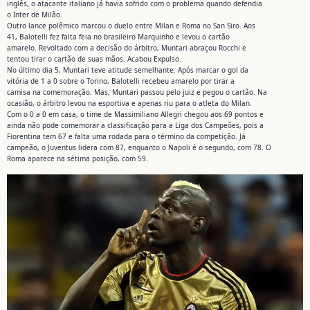
inglês, o atacante italiano já havia sofrido com o problema quando defendia
o Inter de Milão.
Outro lance polêmico marcou o duelo entre Milan e Roma no San Siro. Aos
41, Balotelli fez falta feia no brasileiro Marquinho e levou o cartão
amarelo. Revoltado com a decisão do árbitro, Muntari abraçou Rocchi e
tentou tirar o cartão de suas mãos. Acabou Expulso.
No último dia 5, Muntari teve atitude semelhante. Após marcar o gol da
vitória de 1 a 0 sobre o Torino, Balotelli recebeu amarelo por tirar a
camisa na comemoração. Mas, Muntari passou pelo juiz e pegou o cartão. Na
ocasião, o árbitro levou na esportiva e apenas riu para o atleta do Milan.
Com o 0 a 0 em casa, o time de Massimiliano Allegri chegou aos 69 pontos e
ainda não pode comemorar a classificação para a Liga dos Campeões, pois a
Fiorentina tem 67 e falta uma rodada para o término da competição. Já
campeão, o Juventus lidera com 87, enquanto o Napoli é o segundo, com 78. O
Roma aparece na sétima posição, com 59.