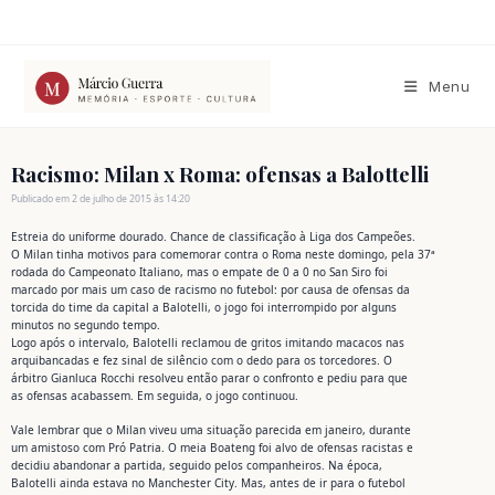
Ir
para
o
conteúdo
Menu
Racismo: Milan x Roma: ofensas a Balottelli
Publicado em 2 de julho de 2015 às 14:20
Estreia do uniforme dourado. Chance de classificação à Liga dos Campeões.
O Milan tinha motivos para comemorar contra o Roma neste domingo, pela 37ª
rodada do Campeonato Italiano, mas o empate de 0 a 0 no San Siro foi
marcado por mais um caso de racismo no futebol: por causa de ofensas da
torcida do time da capital a Balotelli, o jogo foi interrompido por alguns
minutos no segundo tempo.
Logo após o intervalo, Balotelli reclamou de gritos imitando macacos nas
arquibancadas e fez sinal de silêncio com o dedo para os torcedores. O
árbitro Gianluca Rocchi resolveu então parar o confronto e pediu para que
as ofensas acabassem. Em seguida, o jogo continuou.
Vale lembrar que o Milan viveu uma situação parecida em janeiro, durante
um amistoso com Pró Patria. O meia Boateng foi alvo de ofensas racistas e
decidiu abandonar a partida, seguido pelos companheiros. Na época,
Balotelli ainda estava no Manchester City. Mas, antes de ir para o futebol