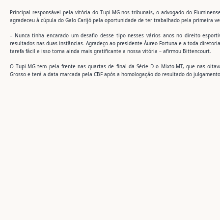
Principal responsável pela vitória do Tupi-MG nos tribunais, o advogado do Fluminense
agradeceu à cúpula do Galo Carijó pela oportunidade de ter trabalhado pela primeira 
– Nunca tinha encarado um desafio desse tipo nesses vários anos no direito esporti
resultados nas duas instâncias. Agradeço ao presidente Áureo Fortuna e a toda diretor
tarefa fácil e isso torna ainda mais gratificante a nossa vitória – afirmou Bittencourt.
O Tupi-MG tem pela frente nas quartas de final da Série D o Mixto-MT, que nas oitav
Grosso e terá a data marcada pela CBF após a homologação do resultado do julgamento 