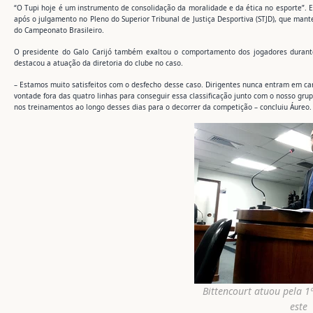
“O Tupi hoje é um instrumento de consolidação da moralidade e da ética no esporte”. Es
após o julgamento no Pleno do Superior Tribunal de Justiça Desportiva (STJD), que mant
do Campeonato Brasileiro.
O presidente do Galo Carijó também exaltou o comportamento dos jogadores durante
destacou a atuação da diretoria do clube no caso.
– Estamos muito satisfeitos com o desfecho desse caso. Dirigentes nunca entram em cam
vontade fora das quatro linhas para conseguir essa classificação junto com o nosso gru
nos treinamentos ao longo desses dias para o decorrer da competição – concluiu Áureo.
Bittencourt atuou pela 1
este