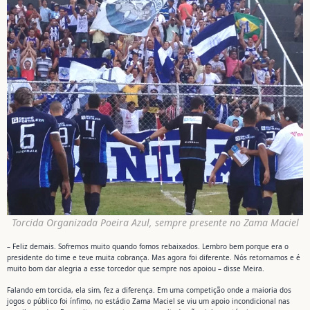
Torcida Organizada Poeira Azul, sempre presente no Zama Maciel
– Feliz demais. Sofremos muito quando fomos rebaixados. Lembro bem porque era o
presidente do time e teve muita cobrança. Mas agora foi diferente. Nós retornamos e é
muito bom dar alegria a esse torcedor que sempre nos apoiou – disse Meira.
Falando em torcida, ela sim, fez a diferença. Em uma competição onde a maioria dos
jogos o público foi ínfimo, no estádio Zama Maciel se viu um apoio incondicional nas