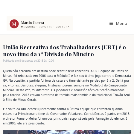
Ir
para
o
conteúdo
Menu
União Recreativa dos Trabalhadores (URT) é o
novo time da 1ª Divisão do Mineiro
Publicado em 5 de agosto de 2015 às 19:06
Quem não acredita em destino pode refletir seus conceitos. A URT, equipe de Patos de
Minas, foi rebaixada em 2006 para o Módulo II e fez seu último jogo contra o Democrata
GV. Na ocasião, a partida foi fora de casa e o time visitante perdeu por 5 a 2. De lá pra
cá, vitórias, derrotas, alegrias, tristezas, porém, sempre no Módulo II do Campeonato
Mineiro. Desta vez, foi diferente. Os jogadores e comissão técnica ficarão marcados
pela torcida. 2013 cravou o retorno da torcida mais temida e do tradicional Trovão Azul
à Elite de Minas Gerais.
E a volta da URT ocorreu justamente contra a última equipe que enfrentou quando
estava na Primeirona: o time de Governador Valadares. Coincidências à parte, em 2013,
o diretor Romero Meira foi um dos principais responsáveis pela formação do elenco. E
em 2006, ele era presidente.