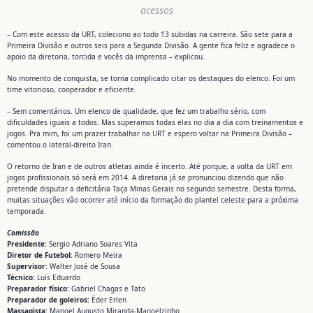
acessos
– Com este acesso da URT, coleciono ao todo 13 subidas na carreira. São sete para a
Primeira Divisão e outros seis para a Segunda Divisão. A gente fica feliz e agradece o
apoio da diretoria, torcida e vocês da imprensa – explicou.
No momento de conquista, se torna complicado citar os destaques do elenco. Foi um
time vitorioso, cooperador e eficiente.
– Sem comentários. Um elenco de qualidade, que fez um trabalho sério, com
dificuldades iguais a todos. Mas superamos todas elas no dia a dia com treinamentos e
jogos. Pra mim, foi um prazer trabalhar na URT e espero voltar na Primeira Divisão –
comentou o lateral-direito Iran.
O retorno de Iran e de outros atletas ainda é incerto. Até porque, a volta da URT em
jogos profissionais só será em 2014. A diretoria já se pronunciou dizendo que não
pretende disputar a deficitária Taça Minas Gerais no segundo semestre. Desta forma,
muitas situações vão ocorrer até início da formação do plantel celeste para a próxima
temporada.
Comissão
Presidente:
Sergio Adriano Soares Vita
Diretor de Futebol:
Romero Meira
Supervisor:
Walter José de Sousa
Técnico:
Luís Eduardo
Preparador físico:
Gabriel Chagas e Tato
Preparador de goleiros:
Éder Erlen
Massagista:
Manoel Augusto Miranda-Manoelzinho