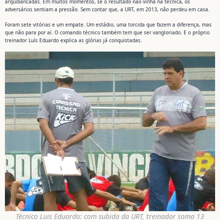
arquibancadas. Em muitos momentos, se o resultado não vinha na técnica, os
adversários sentiam a pressão. Sem contar que, a URT, em 2013, não perdeu em casa.
Foram sete vitórias e um empate. Um estádio, uma torcida que fazem a diferença, mas
que não para por aí. O comando técnico também tem que ser vangloriado. E o próprio
treinador Luís Eduardo explica as glórias já conquistadas.
Técnico Luis Eduardo: com subida da URT, treinador soma 13