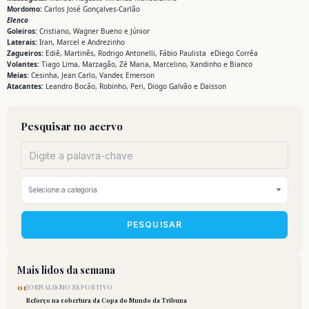
Mordomo:
Carlos José Gonçalves-Carlão
Elenco
Goleiros:
Cristiano, Wagner Bueno e Júnior
Laterais:
Iran, Marcel e Andrezinho
Zagueiros:
Ediê, Martinês, Rodrigo Antonelli, Fábio Paulista eDiego Corrêa
Volantes:
Tiago Lima, Marzagão, Zé Maria, Marcelino, Xandinho e Bianco
Meias:
Cesinha, Jean Carlo, Vander, Emerson
Atacantes:
Leandro Bocão, Robinho, Peri, Diogo Galvão e Daisson
Pesquisar no acervo
PESQUISAR
Mais lidos da semana
01
JORNALISMO ESPORTIVO
Reforço na cobertura da Copa do Mundo da Tribuna