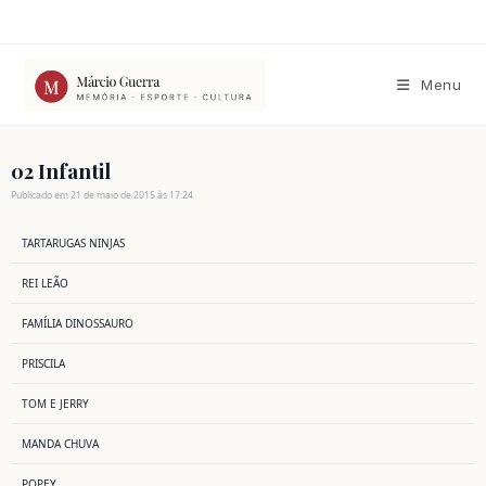
Ir
para
o
conteúdo
Menu
02 Infantil
Publicado em 21 de maio de 2015 às 17:24
TARTARUGAS NINJAS
REI LEÃO
FAMÍLIA DINOSSAURO
PRISCILA
TOM E JERRY
MANDA CHUVA
POPEY