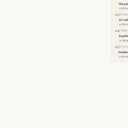
Um país
25 de 
03
SPORT
Zé Car
25 de 
04
CURI
Jogado
25 de 
05
FOTOG
Estádio
25 de 