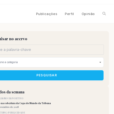
Alterna
Publicações
Perfil
Opinião
pesqui
isar no acervo
do
site
PESQUISAR
idos da semana
LISMO ESPORTIVO
o na cobertura da Copa do Mundo da Tribuna
novembro de 2018
TING-PUBLICIDADE