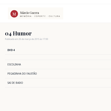
Ir
para
o
conteúdo
04 Humor
Publicado em 26 de março de 2015 às 17:00
DVD 4
ESCOLINHA
PEGADINHA DO FAUSTÃO
SAI DE BAIXO