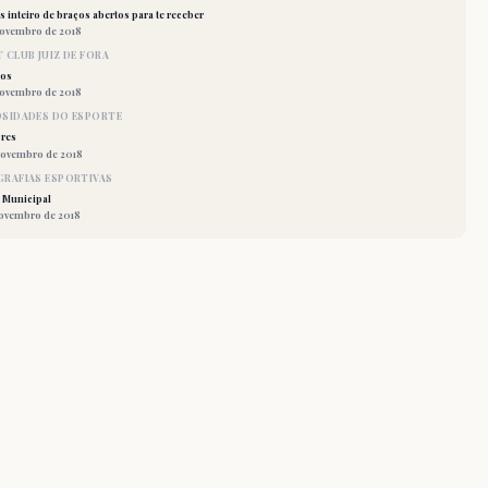
 inteiro de braços abertos para te receber
novembro de 2018
 CLUB JUIZ DE FORA
los
novembro de 2018
OSIDADES DO ESPORTE
res
novembro de 2018
RAFIAS ESPORTIVAS
 Municipal
novembro de 2018