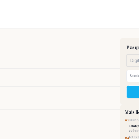
Pesqu
Mais l
01
JORNA
Reforç
25 de 
02
MARKE