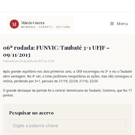
Ir
para
o
conteúdo
Menu
06ª rodada: FUNVIC/Taubaté 3×1 UFJF –
09/11/2013
Publicado em 24 de junho de 2015 às 12:59
Após grande equilíbrio nos dois primeiros sets, a UFJF escorregou no 3º e viu o Taubaté
abrir vantagem. No 4º set, o time juizforano reequilibrou as ações, mas não conseguiu a
vitória, perdendo por 3×1. parciais de 21/19; 22/24; 21/16; 22/20
O grande destaque da partida foi o central dominicano do Taubaté, Contrera, que fez 17
pontos.
Pesquisar no acervo