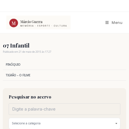
Ir
para
o
conteúdo
Menu
07 Infantil
Publicado em 21 de maio de 2015 às 17:27
PINÓQUIO
TIGRÃO – O FILME
Pesquisar no acervo