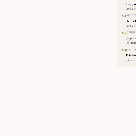
Um país
25 de 
03
SPORT
Zé Car
25 de 
04
CURI
Jogado
25 de 
05
FOTOG
Estádio
25 de 