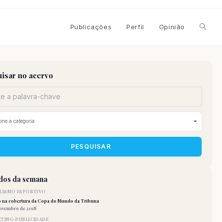
Alterna
Publicações
Perfil
Opinião
pesqui
isar no acervo
do
site
PESQUISAR
idos da semana
LISMO ESPORTIVO
o na cobertura da Copa do Mundo da Tribuna
novembro de 2018
TING-PUBLICIDADE