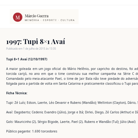
Ir
para
o
conteúdo
1997: Tupi 8×1 Avaí
Publicado em 1 de julho de 2015 às 13:35
Tupi 8×1 Avaí (12/10/1997)
A maior goleada em um jogo oficial do Mário Helênio, por capricho do destino, foi
torcida carijó, no ano em que o time construiu sua melhor campanha na Série C d
Comandado pelo meia-atacante Pael, o time de Jair Bala não teve piedade do adversá
folgada para a partida de volta em Santa Catarina e praticamente classificou o Tupi par
Ficha Técnica:
Tupi: Zé Luís; Edson, Laerte, Léo Devanir e Rubens (Wandão); Wellinton (Clayton), Dário, 
Avaí: Dagoberto; Cedenir, Evandro (Júlio), Jorge e Itá; Dirlei, Diego, Zé Carlos (Arthur) e 
Gols: Mauricinho (2), Sérgio Bigode, Laerte, Pael (2), Rubens e Wandão (Tuí); Júlio (Avaí)
Público pagante: 1.690 torcedores