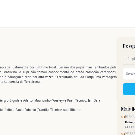
Pesqu
 adaptada justamente por um time local. Em um dos jogos mais lembrados pela
o Brasileiro, o Tupi não tomou conhecimento do então campeão catarinens.
rio e balançou a rede por oito vezes. O resultado deu ao Carijó uma vantagem
a a sequencia da Terceirona.
Sérgio Bigode e Adalto; Mauricinho (Wesley) e Pael. Técnico: Jair Bala
Mais l
Dão; Índio e Paulo Roberto (Frantik). Técnico: Abel Ribeiro
01
JORNA
Reforç
25 de 
02
MARKE