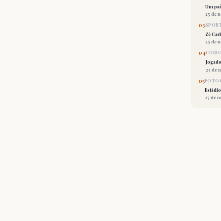
Um país
25 de 
03
SPORT
Zé Car
25 de 
04
CURI
Jogado
25 de 
05
FOTOG
Estádio
25 de 