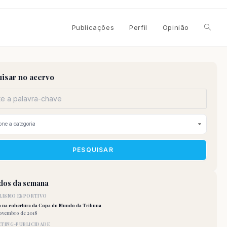
Alterna
Publicações
Perfil
Opinião
pesqui
isar no acervo
do
site
PESQUISAR
idos da semana
LISMO ESPORTIVO
o na cobertura da Copa do Mundo da Tribuna
novembro de 2018
TING-PUBLICIDADE