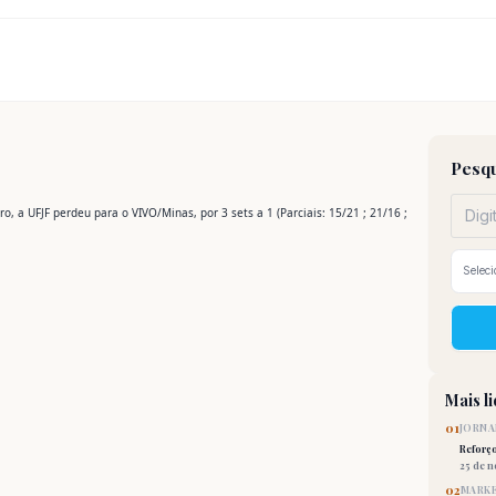
Pesqu
, a UFJF perdeu para o VIVO/Minas, por 3 sets a 1 (Parciais: 15/21 ; 21/16 ;
Mais l
01
JORNA
Reforç
25 de 
02
MARKE