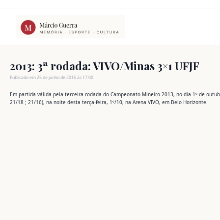
Ir
para
o
conteúdo
2013: 3ª rodada: VIVO/Minas 3×1 UFJF
Publicado em 25 de junho de 2015 às 17:00
Em partida válida pela terceira rodada do Campeonato Mineiro 2013, no dia 1º de outubro
21/18 ; 21/16), na noite desta terça-feira, 1º/10, na Arena VIVO, em Belo Horizonte.