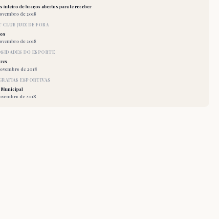
 inteiro de braços abertos para te receber
novembro de 2018
 CLUB JUIZ DE FORA
los
novembro de 2018
OSIDADES DO ESPORTE
res
novembro de 2018
RAFIAS ESPORTIVAS
 Municipal
novembro de 2018