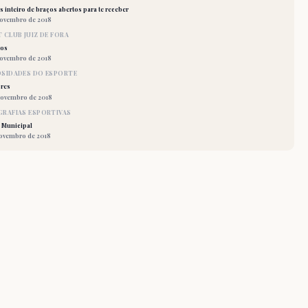
 inteiro de braços abertos para te receber
novembro de 2018
 CLUB JUIZ DE FORA
los
novembro de 2018
OSIDADES DO ESPORTE
res
novembro de 2018
RAFIAS ESPORTIVAS
 Municipal
novembro de 2018