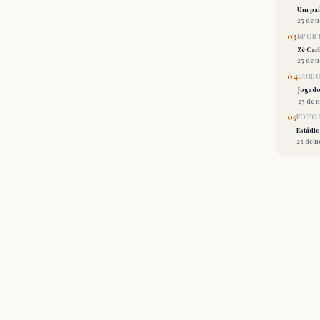
Um país
25 de 
03
SPORT
Zé Car
25 de 
04
CURI
Jogado
25 de 
05
FOTOG
Estádio
25 de 