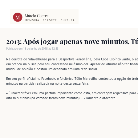
Ir
para
o
conteúdo
2013: Após jogar apenas nove minutos, Túl
Publicado em 18 de junho de 2015 às 12:43
Na derrota do Vilavelhense para a Desportiva Ferroviária, pela Copa Espírito Santo, o 
em branco na busca pelo seu contestado milésimo gol. Apesar de afirmar não ter ficad
mudou de opinião e postou um desabafo em uma rede social.
Em seu perfil oficial no Facebook, o folclórico Túlio Maravilha contestou a opção do tr
minutos na partida realizada na noite desta sexta-feira.
– É inacreditável em uma partida importante como esta, em contagem regressiva para 
oito minutinhos (na verdade foram nove minutos) … – lamenta o atacante.