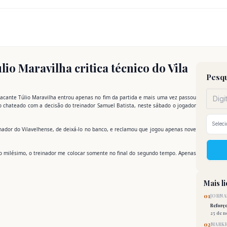
io Maravilha critica técnico do Vila
Pesqu
atacante Túlio Maravilha entrou apenas no fim da partida e mais uma vez passou
o chateado com a decisão do treinador Samuel Batista, neste sábado o jogador
einador do Vilavelhense, de deixá-lo no banco, e reclamou que jogou apenas nove
o milésimo, o treinador me colocar somente no final do segundo tempo. Apenas
Mais l
01
JORNA
Reforç
25 de 
02
MARKE