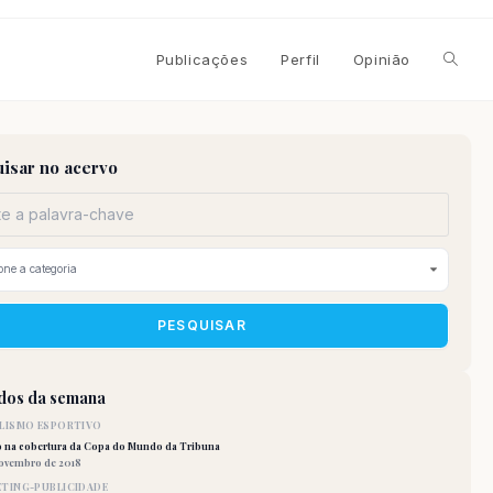
Alterna
Publicações
Perfil
Opinião
pesqui
isar no acervo
do
site
PESQUISAR
idos da semana
LISMO ESPORTIVO
o na cobertura da Copa do Mundo da Tribuna
novembro de 2018
TING-PUBLICIDADE