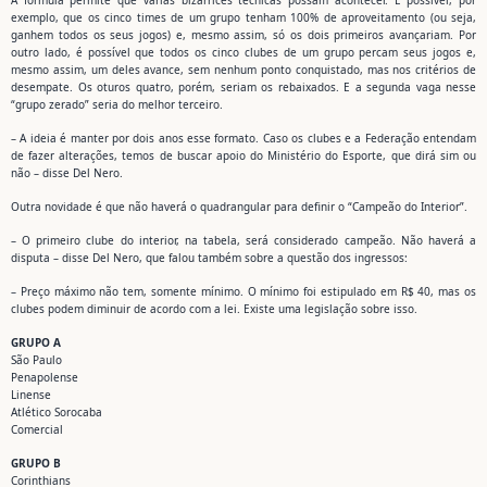
A fórmula permite que várias bizarrices técnicas possam acontecer. É possível, por
exemplo, que os cinco times de um grupo tenham 100% de aproveitamento (ou seja,
ganhem todos os seus jogos) e, mesmo assim, só os dois primeiros avançariam. Por
outro lado, é possível que todos os cinco clubes de um grupo percam seus jogos e,
mesmo assim, um deles avance, sem nenhum ponto conquistado, mas nos critérios de
desempate. Os oturos quatro, porém, seriam os rebaixados. E a segunda vaga nesse
“grupo zerado” seria do melhor terceiro.
– A ideia é manter por dois anos esse formato. Caso os clubes e a Federação entendam
de fazer alterações, temos de buscar apoio do Ministério do Esporte, que dirá sim ou
não – disse Del Nero.
Outra novidade é que não haverá o quadrangular para definir o “Campeão do Interior”.
– O primeiro clube do interior, na tabela, será considerado campeão. Não haverá a
disputa – disse Del Nero, que falou também sobre a questão dos ingressos:
– Preço máximo não tem, somente mínimo. O mínimo foi estipulado em R$ 40, mas os
clubes podem diminuir de acordo com a lei. Existe uma legislação sobre isso.
GRUPO A
São Paulo
Penapolense
Linense
Atlético Sorocaba
Comercial
GRUPO B
Corinthians