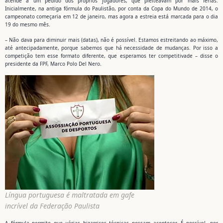
atende a um pedido dos próprios jogadores, que pleiteavam por mais férias.
Inicialmente, na antiga fórmula do Paulistão, por conta da Copa do Mundo de 2014, o
campeonato começaria em 12 de janeiro, mas agora a estreia está marcada para o dia
19 do mesmo mês.
– Não dava para diminuir mais (datas), não é possível. Estamos estreitando ao máximo,
até antecipadamente, porque sabemos que há necessidade de mudanças. Por isso a
competição tem esse formato diferente, que esperamos ter competitivade – disse o
presidente da FPF, Marco Polo Del Nero.
Língua portuguesa é maltratada em gafe
incrível da Federação Paulista