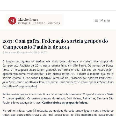
Ir
para
o
conteúdo
Menu
2013: Com gafes, Federação sorteia grupos do
Campeonato Paulista de 2014
Publicado em 12 de junho de 2015 às 13:07
A língua portuguesa foi maltratada duas vezes durante o sorteio dos grupos do
Campeonato Paulista de 2014, nesta quarta-feira, em São Paulo. Os nomes de Ponte
Preta e Portuguesa apareceram grafados de forma errada. Em vez de “Associação”,
apareceram como “Assossiação”, com quatro letras “S”. E mais: a modelo que fez o
sorteio chamou a Sociedade Esportiva Palmeiras de… “Associação Esportiva Palmeiras”.
Já o Sport Club Corinthians Paulista perdeu sua “origem” e virou apenas “Sport Club
Corinthians” (veja no vídeo).
Serão quatro grupos com cinco times cada um, totalizando os 20 que disputam a Série
A1 da competição. Os quatro grandes do estado, Corinthians, Palmeiras, Santos e São
Paulo, são os cabeça-de-chave.
Confira abaixo os grupos definidos.
Na primeira fase, com 15 rodadas, as equipes de cada grupo jogam contra todos os
times das outras três chaves. Ao final dessa fase, os dois melhores de cada grupo