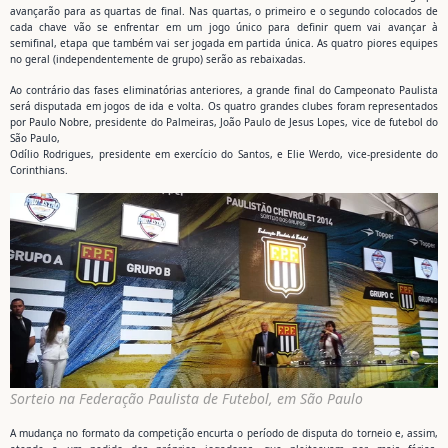
avançarão para as quartas de final. Nas quartas, o primeiro e o segundo colocados de
cada chave vão se enfrentar em um jogo único para definir quem vai avançar à
semifinal, etapa que também vai ser jogada em partida única. As quatro piores equipes
no geral (independentemente de grupo) serão as rebaixadas.
Ao contrário das fases eliminatórias anteriores, a grande final do Campeonato Paulista
será disputada em jogos de ida e volta. Os quatro grandes clubes foram representados
por Paulo Nobre, presidente do Palmeiras, João Paulo de Jesus Lopes, vice de futebol do
São Paulo,
Odílio Rodrigues, presidente em exercício do Santos, e Elie Werdo, vice-presidente do
Corinthians.
Sorteio na Federação Paulista de Futebol, em São Paulo
A mudança no formato da competição encurta o período de disputa do torneio e, assim,