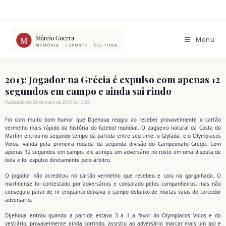
Ir
para
o
conteúdo
Menu
2013: Jogador na Grécia é expulso com apenas 12
segundos em campo e ainda sai rindo
Publicado em 29 de maio de 2015 às 12:35
Foi com muito bom humor que Dijehoua reagiu ao receber provavelmente o cartão
vermelho mais rápido da história do futebol mundial. O zagueiro natural da Costa do
Marfim entrou no segundo tempo da partida entre seu time, o Glyfada, e o Olympiacos
Volos, válida pela primeira rodada da segunda divisão do Campeonato Grego. Com
apenas 12 segundos em campo, ele atingiu um adversário no rosto em uma disputa de
bola e foi expulso diretamente pelo árbitro.
O jogador não acreditou no cartão vermelho que recebeu e caiu na gargalhada. O
marfinense foi contestado por adversários e consolado pelos companheiros, mas não
conseguiu parar de rir enquanto deixava o campo debaixo de muitas vaias do torcedor
adversário.
Dijehoua entrou quando a partida estava 3 a 1 a favor do Olympiacos Volos e do
vestiário, provavelmente ainda sorrindo, assistiu ao adversário marcar mais um gol e