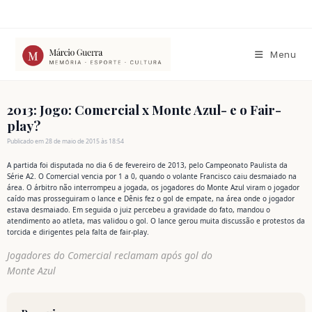
Ir
para
o
conteúdo
Menu
2013: Jogo: Comercial x Monte Azul- e o Fair-
play?
Publicado em 28 de maio de 2015 às 18:54
A partida foi disputada no dia 6 de fevereiro de 2013, pelo Campeonato Paulista da
Série A2. O Comercial vencia por 1 a 0, quando o volante Francisco caiu desmaiado na
área. O árbitro não interrompeu a jogada, os jogadores do Monte Azul viram o jogador
caído mas prosseguiram o lance e Dênis fez o gol de empate, na área onde o jogador
estava desmaiado. Em seguida o juiz percebeu a gravidade do fato, mandou o
atendimento ao atleta, mas validou o gol. O lance gerou muita discussão e protestos da
torcida e dirigentes pela falta de fair-play.
Jogadores do Comercial reclamam após gol do
Monte Azul