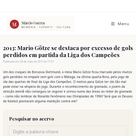
Ir
para
o
conteúdo
Menu
2013: Mario Götze se destaca por excesso de gols
perdidos em partida da Liga dos Campeões
Publicado em 28 de maio de 2015 às 17:37
Um dos craques do Borussia Dortmund, o meia Mario Götze ficou marcado pelos muitos
gols perdidos no empate sem gols com o Málaga, na última quarta-feira, pelo jogo de
ida das quartas de final da Liga dos Campeões. O motivo para Götze ter ido tão mal
pode estar na véspera do jogo. Durante o reconhecimento do gramado, o jovem da
seleção alemã não conseguiu se segurar e urinou numa das áreas ao redor do gramado
– como não lembrar de Ronaldo Fenômeno nas Olimpíadas de 1996? Será que os Deuses
do futebol plantaram alguma maldição contra ele?
Pesquisar no acervo