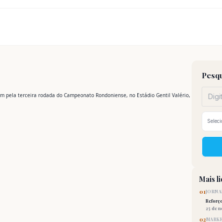
Pesqu
am pela terceira rodada do Campeonato Rondoniense, no Estádio Gentil Valério,
Mais l
01
JORNA
Reforç
25 de 
02
MARKE