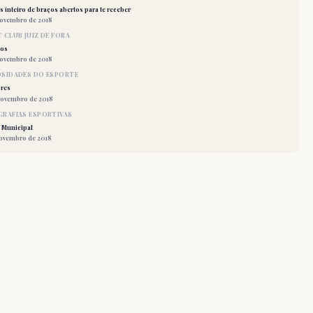
 inteiro de braços abertos para te receber
novembro de 2018
 CLUB JUIZ DE FORA
los
novembro de 2018
OSIDADES DO ESPORTE
res
novembro de 2018
RAFIAS ESPORTIVAS
 Municipal
novembro de 2018