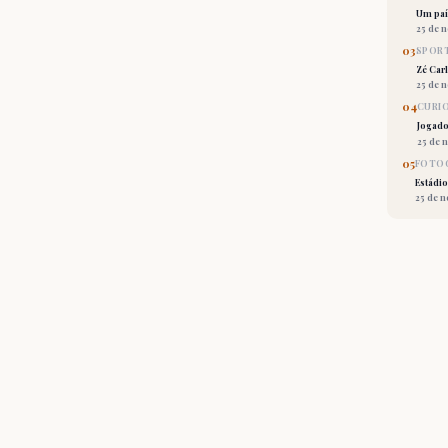
Um país
25 de 
03
SPORT
Zé Car
25 de 
04
CURI
Jogado
25 de 
05
FOTOG
Estádio
25 de 