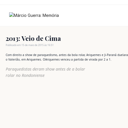
Ir
para
o
conteúdo
2013: Veio de Cima
Publicado em 15 de maio de 2015 às 16:51
Com direito a show de paraquedismo, antes da bola rolar, Ariquemes e Ji-Paraná duelar
o Valerião, em Ariquemes. OAriquemes venceu a partida de virada por 2 a 1.
Paraquedistas deram show antes de a bolar
rolar no Rondoniense