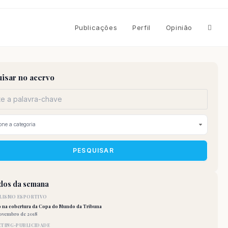
Altern
Publicações
Perfil
Opinião
pesqu
isar no acervo
do
site
PESQUISAR
idos da semana
LISMO ESPORTIVO
o na cobertura da Copa do Mundo da Tribuna
novembro de 2018
TING-PUBLICIDADE