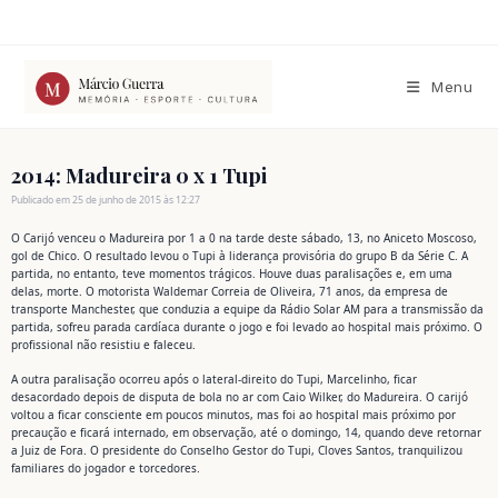
Ir
para
o
conteúdo
Menu
2014: Madureira 0 x 1 Tupi
Publicado em 25 de junho de 2015 às 12:27
O Carijó venceu o Madureira por 1 a 0 na tarde deste sábado, 13, no Aniceto Moscoso,
gol de Chico. O resultado levou o Tupi à liderança provisória do grupo B da Série C. A
partida, no entanto, teve momentos trágicos. Houve duas paralisações e, em uma
delas, morte. O motorista Waldemar Correia de Oliveira, 71 anos, da empresa de
transporte Manchester, que conduzia a equipe da Rádio Solar AM para a transmissão da
partida, sofreu parada cardíaca durante o jogo e foi levado ao hospital mais próximo. O
profissional não resistiu e faleceu.
A outra paralisação ocorreu após o lateral-direito do Tupi, Marcelinho, ficar
desacordado depois de disputa de bola no ar com Caio Wilker, do Madureira. O carijó
voltou a ficar consciente em poucos minutos, mas foi ao hospital mais próximo por
precaução e ficará internado, em observação, até o domingo, 14, quando deve retornar
a Juiz de Fora. O presidente do Conselho Gestor do Tupi, Cloves Santos, tranquilizou
familiares do jogador e torcedores.