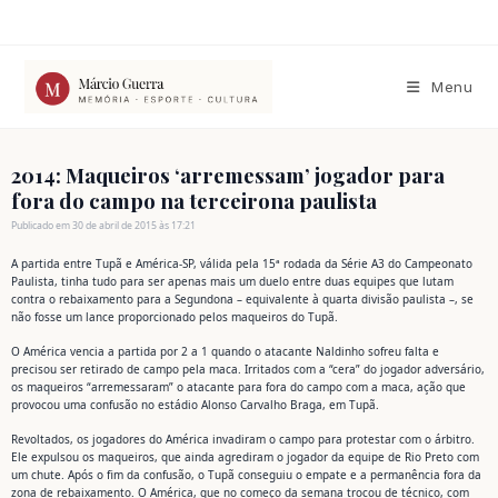
Ir
para
o
conteúdo
Menu
2014: Maqueiros ‘arremessam’ jogador para
fora do campo na terceirona paulista
Publicado em 30 de abril de 2015 às 17:21
A partida entre Tupã e América-SP, válida pela 15ª rodada da Série A3 do Campeonato
Paulista, tinha tudo para ser apenas mais um duelo entre duas equipes que lutam
contra o rebaixamento para a Segundona – equivalente à quarta divisão paulista –, se
não fosse um lance proporcionado pelos maqueiros do Tupã.
O América vencia a partida por 2 a 1 quando o atacante Naldinho sofreu falta e
precisou ser retirado de campo pela maca. Irritados com a “cera” do jogador adversário,
os maqueiros “arremessaram” o atacante para fora do campo com a maca, ação que
provocou uma confusão no estádio Alonso Carvalho Braga, em Tupã.
Revoltados, os jogadores do América invadiram o campo para protestar com o árbitro.
Ele expulsou os maqueiros, que ainda agrediram o jogador da equipe de Rio Preto com
um chute. Após o fim da confusão, o Tupã conseguiu o empate e a permanência fora da
zona de rebaixamento. O América, que no começo da semana trocou de técnico, com