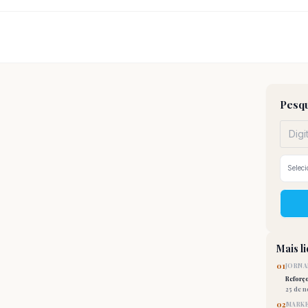
Pesqu
Mais l
01
JORNA
Reforç
25 de 
02
MARKE