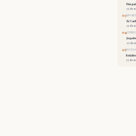
Um país
25 de 
03
SPORT
Zé Car
25 de 
04
CURI
Jogado
25 de 
05
FOTOG
Estádio
25 de 