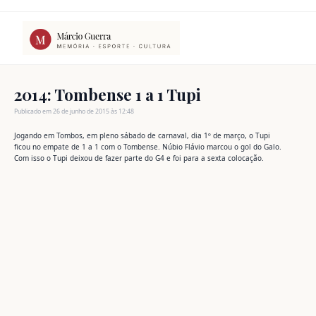
Ir
para
o
conteúdo
2014: Tombense 1 a 1 Tupi
Publicado em 26 de junho de 2015 às 12:48
Jogando em Tombos, em pleno sábado de carnaval, dia 1º de março, o Tupi
ficou no empate de 1 a 1 com o Tombense. Núbio Flávio marcou o gol do Galo.
Com isso o Tupi deixou de fazer parte do G4 e foi para a sexta colocação.