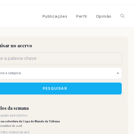
Alterna
Publicações
Perfil
Opinião
pesqui
isar no acervo
do
site
PESQUISAR
idos da semana
LISMO ESPORTIVO
o na cobertura da Copa do Mundo da Tribuna
novembro de 2018
TING-PUBLICIDADE