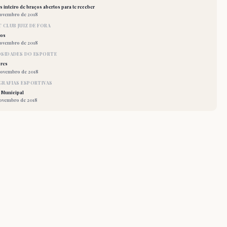
 inteiro de braços abertos para te receber
novembro de 2018
 CLUB JUIZ DE FORA
los
novembro de 2018
OSIDADES DO ESPORTE
res
novembro de 2018
RAFIAS ESPORTIVAS
 Municipal
novembro de 2018