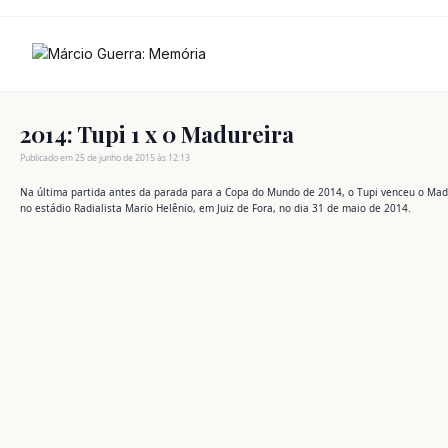
Ir
para
o
conteúdo
2014: Tupi 1 x 0 Madureira
Publicado em 25 de junho de 2015 às 12:13
Na última partida antes da parada para a Copa do Mundo de 2014, o Tupi venceu o Madure
no estádio Radialista Mario Helênio, em Juiz de Fora, no dia 31 de maio de 2014.