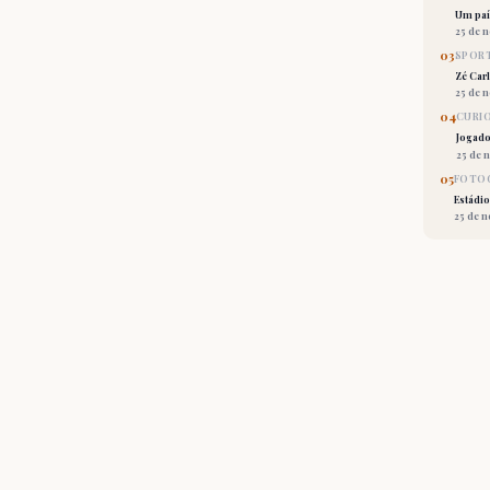
Um país
25 de 
03
SPORT
Zé Car
25 de 
04
CURI
Jogado
25 de 
05
FOTOG
Estádio
25 de 