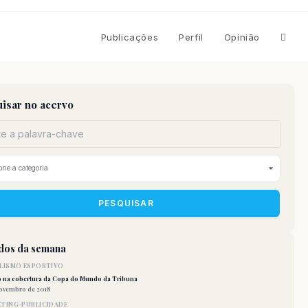
Altern
Publicações
Perfil
Opinião
pesqu
isar no acervo
do
site
PESQUISAR
idos da semana
LISMO ESPORTIVO
o na cobertura da Copa do Mundo da Tribuna
novembro de 2018
TING-PUBLICIDADE