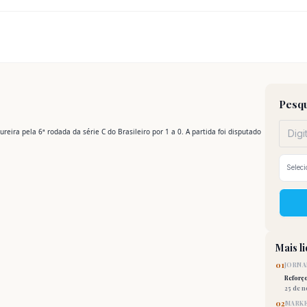
Pesqu
ira pela 6ª rodada da série C do Brasileiro por 1 a 0. A partida foi disputado
Mais l
01
JORNA
Reforç
25 de 
02
MARKE