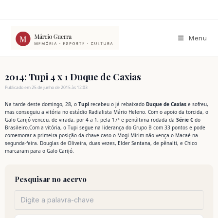
Ir
para
o
conteúdo
Menu
2014: Tupi 4 x 1 Duque de Caxias
Publicado em 25 de junho de 2015 às 12:03
Na tarde deste domingo, 28, o
Tupi
recebeu o já rebaixado
Duque de Caxias
e sofreu,
mas conseguiu a vitória no estádio Radialista Mário Heleno. Com o apoio da torcida, o
Galo Carijó venceu, de virada, por 4 a 1, pela 17ª e penúltima rodada da
Série C
do
Brasileiro.Com a vitória, o Tupi segue na liderança do Grupo B com 33 pontos e pode
comemorar a primeira posição da chave caso o Mogi Mirim não vença o Macaé na
segunda-feira. Douglas de Oliveira, duas vezes, Elder Santana, de pênalti, e Chico
marcaram para o Galo Carijó.
Pesquisar no acervo