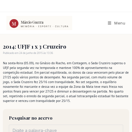
Ir
para
o
conteúdo
Menu
2014: UFJF 1 x 3 Cruzeiro
Publicado em 24 de junho de 2015 às 13:36
Na sexta-feira (05.09), no Ginásio do Riacho, em Contagem, o Sada Cruzeiro superou o
UFJF pela segunda vez na temporada e manteve 100% de aproveitamento na
competição estadual. Em parcial equilibrada, os donos da casa venceram pelo placar de
27/25 após vários pontos de desempate. Na segunda parcial, com muito volume de
jogo, o Sada Cruzeiro fez 25/16 com tranquilidade. No set seguinte, o equilíbrio
novamente foi marcante e dessa vez a equipe da Zona da Mata teve mais frieza nos
pontos finais para vencer por 27/25 e diminuir a desvantagem na partida. No quarto
set, repetindo o enredo da segunda parcial, o atual tetracampeão estadual foi bastante
superior e venceu com tranquilidade por 25/15.
Pesquisar no acervo