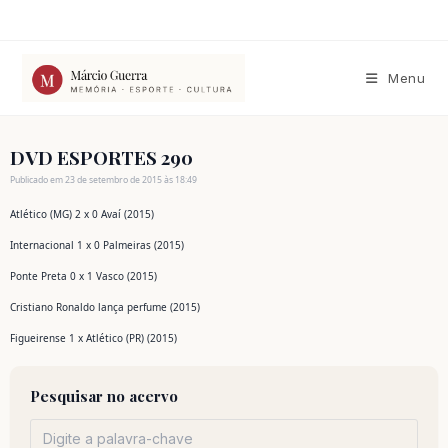
Ir
para
o
conteúdo
Menu
DVD ESPORTES 290
Publicado em 23 de setembro de 2015 às 18:49
Atlético (MG) 2 x 0 Avaí (2015)
Internacional 1 x 0 Palmeiras (2015)
Ponte Preta 0 x 1 Vasco (2015)
Cristiano Ronaldo lança perfume (2015)
Figueirense 1 x Atlético (PR) (2015)
Pesquisar no acervo