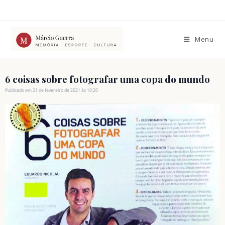
Ir
para
o
conteúdo
Menu
6 coisas sobre fotografar uma copa do mundo
Publicado em 21 de fevereiro de 2021 às 10:20