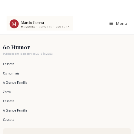
Ir
para
o
conteúdo
Menu
60 Humor
Publicado em 16 de abril de 2015 às 20:53
Casseta
Os normais
A Grande Família
Zorra
Casseta
A Grande Família
Casseta