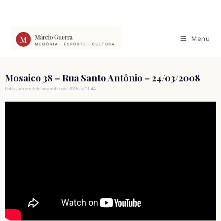
Ir
para
o
conteúdo
Menu
Mosaico 38 – Rua Santo Antônio – 24/03/2008
Publicado em 3 de novembro de 2016 às 11:44