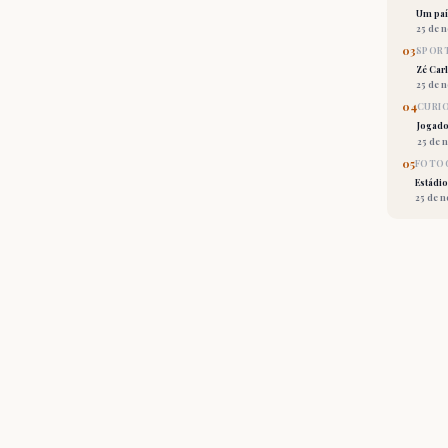
Um país
25 de 
03
SPORT
Zé Car
25 de 
04
CURI
Jogado
25 de 
05
FOTOG
Estádio
25 de 