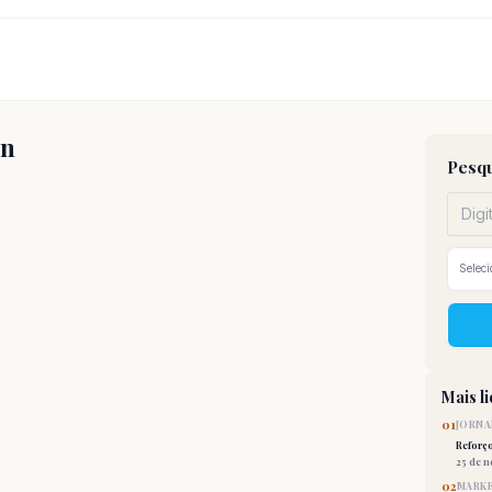
on
Pesqu
Mais l
01
JORNA
Reforç
25 de 
02
MARKE