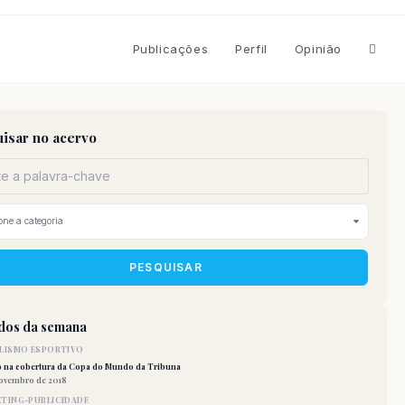
Altern
Publicações
Perfil
Opinião
pesqu
isar no acervo
do
site
PESQUISAR
idos da semana
LISMO ESPORTIVO
o na cobertura da Copa do Mundo da Tribuna
novembro de 2018
TING-PUBLICIDADE