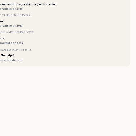
 inteiro de braços abertos para te receber
novembro de 2018
 CLUB JUIZ DE FORA
los
novembro de 2018
OSIDADES DO ESPORTE
res
novembro de 2018
RAFIAS ESPORTIVAS
 Municipal
novembro de 2018