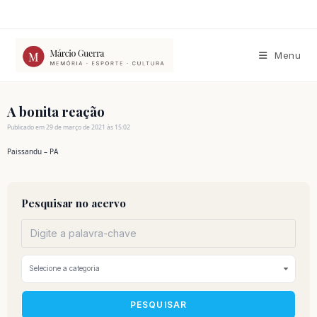
Ir
para
o
conteúdo
Menu
A bonita reação
Publicado em 29 de março de 2021 às 15:02
Paissandu – PA
Pesquisar no acervo
PESQUISAR