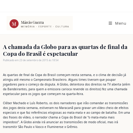
Ir
para
o
conteúdo
Menu
A chamada da Globo para as quartas de final da
Copa do Brasil é espetacular
Publicado em 23 de setembro de 2015 às 18:54
As quartas de final da Copa do Brasil começam nesta semana, e o clima de decisão já
atingiu até mesmo o Campeonato Brasileiro. Alguns times tiveram que poupar
jogadores para o começo da disputa. A Globo, detentora dos direitos na TV aberta (além
da Bandeirantes, para quem a emissora carioca revende os direitos) fez uma chamada
espetacular para os jogos que começam na quarta-feira.
Cléber Machado e Luís Roberto, os dois narradores que irão comandar as transmissões
dos jogos desta semana, estiveram no Maracanã para gravar um vídeo cheio de efeitos
especiais e que faz referências elogiosas ao mata-mata e ao campo de batalha. Em uma
das frases do vídeo, o narrador chama a Copa do Brasil de “o mata-mata mais
impiedoso”. A Globo ainda irá anunciar as transmissões de modo oficial, mas irá
transmitir São Paulo x Vasco e Fluminense x Grêmio.