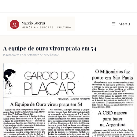
Ir
para
o
conteúdo
Menu
A equipe de ouro virou prata em 54
Publicado em 12 de setembro de 2022 às 08:20