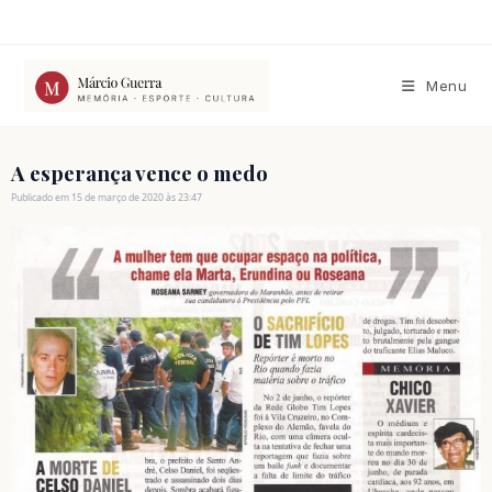
Ir
para
o
conteúdo
Menu
A esperança vence o medo
Publicado em 15 de março de 2020 às 23:47